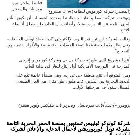
قبالة الساحل بين
موريتانيا والسنغال.
مشروع GTA (المصدر: شركة كوزموس للطاقة)
وتوقعت شركة النفط والغاز البريطانية المتعددة الجنسيات أن يكون التأثير
البيئي الناجم عن التسرب ضئيلا، وأضافت أن الحادث لن يعطل أنشطة
الإنتاج.
وقالت الشركة لرويترز عبر البريد الإلكتروني "لدينا خطة لوقف الفقاعات،
وفي إطار هذه الخطة قمنا بتعبئة المعدات المتخصصة والأفراد لدعم جهود
التصحيح".
أنتج المشروع الذي طورته شركة بي بي وشركة كوزموس إنرجي
المدرجة في البورصة الأمريكية أول إنتاج للغاز في بداية العام.
ومن المتوقع أن تنتج منطقة جي تي إيه، وهي منشأة عائمة تقع على
الحدود البحرية بين البلدين، 2.3 مليون طن متري من الغاز الطبيعي
المسال سنوياً في مرحلتها الأولى.
(رويترز - إعداد أنايت ميريجانيان وتحرير بات فيليكس ولويز هيفنز)
شركة كونوكو فيليبس تستعين بمنصة الحفر البحرية التابعة
لشركة نوبل كوربوريشن لأعمال الدعاية والإعلان لشركة
إيكوفيسك