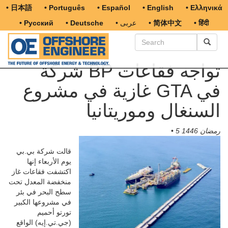
• 日本語
• Português
• Español
• English
• Ελληνικά
• हिंदी
• 简体中文
• عربى
• Deutsche
• Русский
شركة BP تواجه فقاعات
غازية في مشروع GTA في
السنغال وموريتانيا
5 رمضان 1446
•
قالت شركة بي.بي
يوم الأربعاء إنها
اكتشفت فقاعات غاز
منخفضة المعدل تحت
سطح البحر في بئر
في مشروعها الكبير
تورتو أحميم
(جي.تي.إيه) الواقع