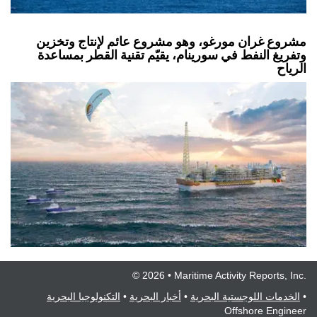
مشروع غران مورغو، وهو مشروع عائم لإنتاج وتخزين
وتفريغ النفط في سورينام، يقيّم تقنية القطر بمساعدة
الرياح
© 2026 • Maritime Activity Reports, Inc.
•
الخدمات اللوجستية البحرية
•
أخبار البحرية
•
التكنولوجيا البحرية
Offshore Engineer