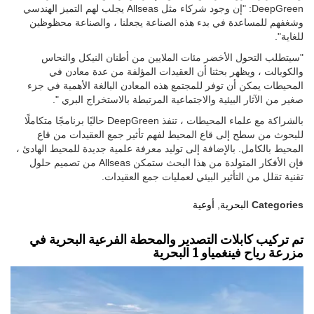
DeepGreen: "إن وجود شركاء مثل Allseas يجلب لهم التميز الهندسي
وشغفهم للمساعدة في بدء هذه الصناعة يجعلنا ، والصناعة محظوظين
للغاية".
"سيتطلب التحول الأخضر مئات الملايين من أطنان النيكل والنحاس
والكوبالت ، ويظهر بحثنا أن العقيدات المؤلفة من عدة معادن في
المحيطات يمكن أن توفر للمجتمع هذه المعادن البالغة الأهمية في جزء
صغير من الآثار البيئية والاجتماعية المرتبطة بالاستخراج البري ".
بالشراكة مع علماء المحيطات ، تنفذ DeepGreen حاليًا برنامجًا متكاملًا
للبحوث من سطح إلى قاع المحيط لفهم تأثير جمع العقيدات من قاع
المحيط بالكامل. بالإضافة إلى توليد معرفة علمية جديدة للمحيط الهادئ ،
فإن الأفكار المتولدة من هذا البحث ستمكن Allseas من تصميم حلول
تقنية تقلل من التأثير البيئي لعمليات جمع العقيدات.
Categories
البحرية
,
أوعية
تم تركيب كابلات التصدير والمحطة الفرعية البحرية في
مزرعة رياح فينغمياو 1 البحرية