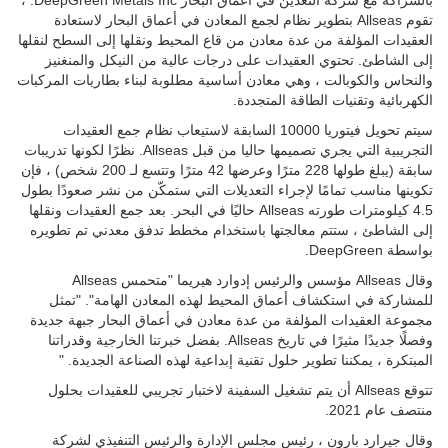
بالشراكة مع شركة التعدين في أعماق البحار DeepGreen Metals Inc. ،
تقوم Allseas بتطوير نظام لجمع المعادن في أعماق البحار لاستعادة
العقيدات المؤلفة من عدة معادن من قاع المحيط ونقلها إلى السطح لنقلها
إلى الشاطئ. تحتوي العقيدات على درجات عالية من النيكل والمنغنيز
والنحاس والكوبالت ، وهي معادن أساسية مطلوبة لبناء بطاريات المركبات
الكهربائية وتقنيات الطاقة المتجددة.
سيتم تحويل فيتوريا 10000 السابقة لاستيعاب نظام جمع العقيدات
التجريبية التي يجري تصميمها حاليا من قبل Allseas. نظرًا لكونها تدريبات
سابقة (يبلغ طولها 228 مترًا وعرضها 42 مترًا وتتسع لـ 200 شخص) ، فإن
تكوينها مناسب تمامًا لإجراء التعديلات التي ستمكّن من نشر صعودًا بطول
4.5 كيلومترات طورته Allseas حاليًا في البحر. بعد جمع العقيدات ونقلها
إلى الشاطئ ، ستتم معالجتها باستخدام مخطط تدفق معدني تم تطويره
بواسطة DeepGreen.
وقال Allseas مؤسس والرئيس إدوارد هيريما "متحمس Allseas
للمشاركة في استكشاف أعماق المحيط لهذه المعادن الهامة". "تمثل
مجموعة العقيدات المؤلفة من عدة معادن في أعماق البحار جبهة جديدة
وفصلًا جديدًا مثيرًا في تاريخ Allseas. بفضل خبرتنا الخارجية وقدراتنا
المبتكرة ، يمكننا تطوير حلول تقنية إبداعية لهذه الصناعة الجديدة. "
تتوقع Allseas أن يتم تشغيل السفينة لاختبار تجريبي للعقيدات بحلول
منتصف عام 2021.
وقال جيرارد بارون ، رئيس مجلس الإدارة والرئيس التنفيذي لشركة