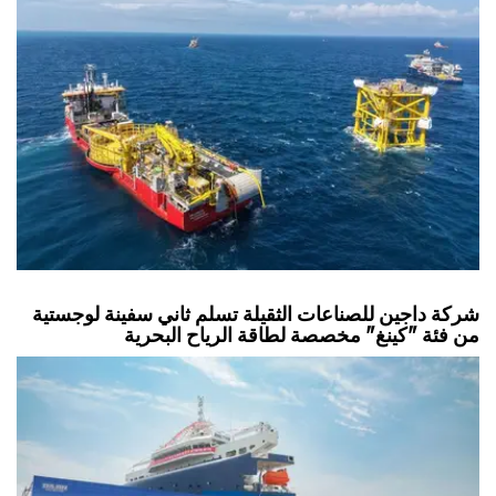
شركة داجين للصناعات الثقيلة تسلم ثاني سفينة لوجستية
من فئة "كينغ" مخصصة لطاقة الرياح البحرية