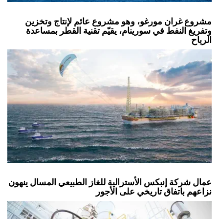
مشروع غران مورغو، وهو مشروع عائم لإنتاج وتخزين
وتفريغ النفط في سورينام، يقيّم تقنية القطر بمساعدة
الرياح
عمال شركة إنبكس الأسترالية للغاز الطبيعي المسال ينهون
نزاعهم باتفاق تاريخي على الأجور