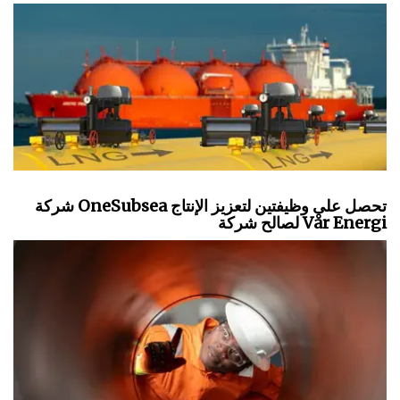
شركة OneSubsea تحصل على وظيفتين لتعزيز الإنتاج
لصالح شركة Vår Energi