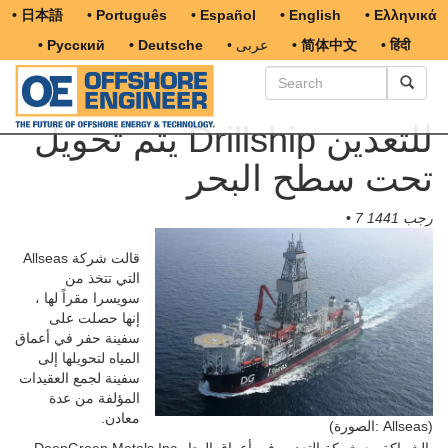
• 日本語
• Português
• Español
• English
• Ελληνικά
• हिंदी
• 简体中文
• عربى
• Deutsche
• Русский
يتم تحويل Drillship للتعدين
تحت سطح البحر
7 رجب 1441
•
قالت شركة Allseas
التي تتخذ من
سويسرا مقراً لها ،
إنها حصلت على
سفينة حفر في أعماق
المياه لتحويلها إلى
سفينة لجمع العقيدات
المؤلفة من عدة
معادن.
(الصورة: Allseas)