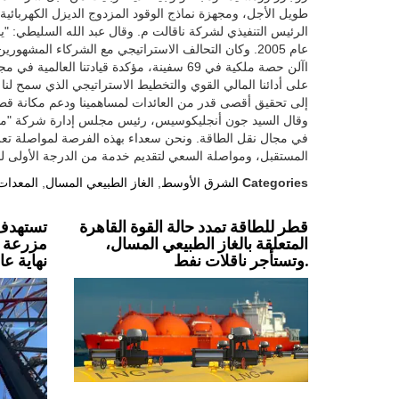
طويل الأجل، ومجهزة نماذج الوقود المزدوج الديزل الكهربائية (دفد) الدفع بسعة ،800
الرئيس التنفيذي لشركة ناقالت م. وقال عبد الله السليطي: "ي
عام 2005. وكان التحالف الاستراتيجي مع الشركاء المش
اآلن حصة ملكية في 69 سفينة، مؤكدة قيادتنا
على أدائنا المالي القوي والتخطيط الاستراتيجي الذي سمح لنا 
إلى تحقيق أقصى قدر من العائدات لمساهمينا ودعم مكانة قطر ا
وقال السيد جون أنجليكوسيس، رئيس مجلس إدارة شركة "ماران
في مجال نقل الطاقة. ونحن سعداء بهذه الفرصة لمواصلة تعزيز
المستقبل، ومواصلة السعي لتقديم خدمة من الدرجة الأولى لجمي
Categories
الشرق الأوسط
,
الغاز الطبيعي المسال
,
المعدات 
قطر للطاقة تمدد حالة القوة القاهرة
تستهدف 
المتعلقة بالغاز الطبيعي المسال،
مزرعة ري
وتستأجر ناقلات نفط.
نهاية عام 27