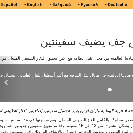
 Español
• English
• Ελληνικά
• Русский
• Deutsche
يس جف يضيف سفينتين
Previous
آلن حصة ملكية في 69 سفينة، مؤكدة قيادتنا العالمية في مجال نقل الطاقة مع أكبر أسطول للغاز الطبيعي المسال 
 البحرية اليونانية ماران فينتوريس، لتشمل سفينتين إضافيتين للغاز الطبيعي ا
ماران ناقالت المحدودة في عام 2005 بأربعة سفن مملوكة بالكامل للغاز الطبيعي المسال، وتم توسيعها في عدة مناسبات.
الاتفاقية الجديدة من عدد السفن التي تملكها ناقلات وماران غاز بشكل مشترك من 13 إلى 15 سفينة. وقد تم تجهيز سفينتين جديدتي
 لبناء السفن والهندسة البحرية (دسم). وبالإضافة إلى ذلك، فإن سفينتين تحت 