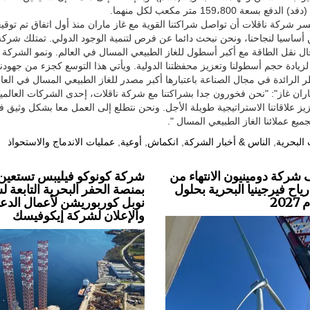
159 متر مكعب لكل منهما.
سر شركة ناقلات أن تواصل شراكتنا القوية مع غاز ماران منذ أول اتفاق تم توقي
هورين أساسيا لنجاحنا، ونحن نبحث دائما عن فرص لتنمية الوجود الدولي. تمتلك شركة
 العالمية في مجال نقل الطاقة مع أكبر أسطول للغاز الطبيعي المسال في العالم. ونمو الشركة
لزيادة حجم أسطولنا وتعزيز محفظتنا الدولية. ويأتي هذا التوسع كجزء من جهودنا 
لرائدة في مجال الصناعة باعتبارها أكبر مصدر للغاز الطبيعي المسال في العال
 غاز": "نحن فخورون جدا بشراكتنا مع شركة ناقلات، إحدى الشركات العالمية 
 علاقاتنا الاستراتيجية طويلة الأجل. ونحن نتطلع إلى العمل معا بشكل وثيق 
ع عملائنا الغاز الطبيعي المسال ".
البحرية
,
الناس & أخبار الشركة
,
انكماش
,
أوعية
,
عمليات الاندماج والاستحواذ
شركة دومينيون الانتهاء من
شركة كونوكو فيليبس تستعين
اح فيرجينيا البحرية بحلول
بمنصة الحفر البحرية التابعة 
20
نوبل كوربوريشن لأعمال الدعا
والإعلان لشركة إيكوفيسك