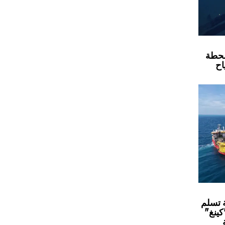
محطة
اح
 تسلم
كينغ"