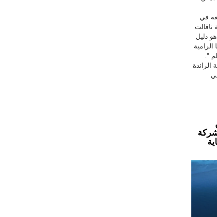
عه في
 ناقالت
 هو دليل
الرامية
م ".
الرائدة
في
لشركة
ية