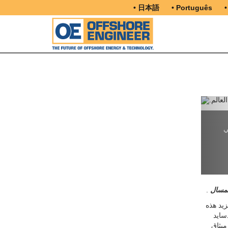
• 日本語
• Português
•
في
لمسال
.
 وتزيد هذه
ن هما وودسايد
ميثاق