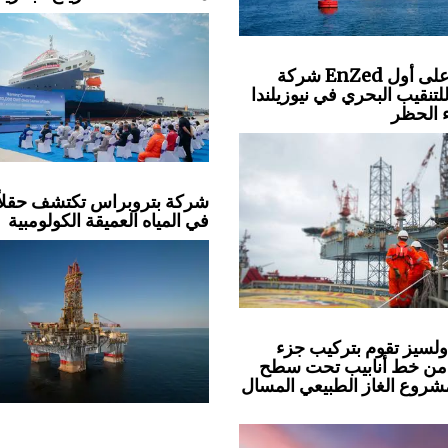
شركة EnZed تحصل على أول
تنقيب البحري في نيوزيلندا
ء الحظر
شركة بتروبراس تكتشف حقلاً 
في المياه العميقة الكولومبية
لسيز تقوم بتركيب جزء
من خط أنابيب تحت سطح
مشروع الغاز الطبيعي المسال