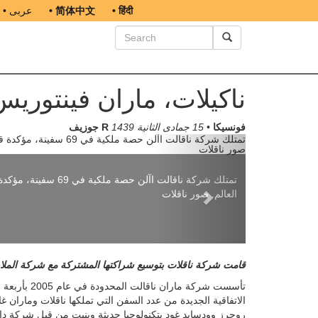
• हिंदी
• 简体中文
• عربى
ناكيلات، ماران فينتور
جوزيف R فونسيكا
•
15 جمادى الثانية 1439
Next
تمتلك شركة ناقالت ا
العالم. صور ناقلات
قامت شركة ناقلات بتوسيع شراكتها المشتركة مع شركة الملاحة
تأسست شركة 
روجرز وودسايد غود بتكنولوجيا حديثة وبنيت من قبل شركة دايو