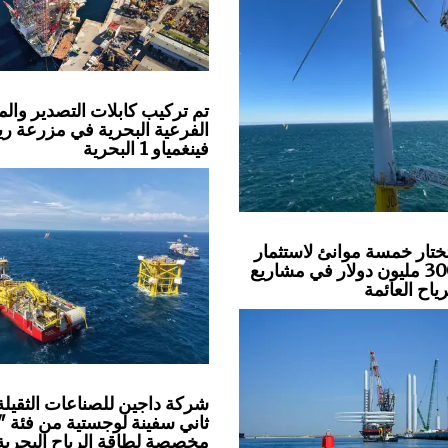
تم تركيب كابلات التصدير وال
الفرعية البحرية في مزرعة ري
فينغمياو 1 البحرية
ختار خمسة موانئ لاستثمار
بقيمة 300 مليون دولار في مشاريع
ياح العائمة
شركة داجين للصناعات الثقيلة
ثاني سفينة لوجستية من فئة "
مخصصة لطاقة الرياح البحرية