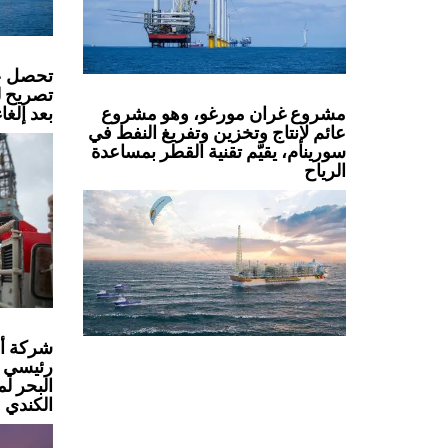
تصريح لل
بعد إلغا
مشروع غران مورغو، وهو مشروع
عائم لإنتاج وتخزين وتفريغ النفط في
سورينام، يقيّم تقنية القطر بمساعدة
الرياح
شركة أو
رئيسي 
البحر ل
الكندي