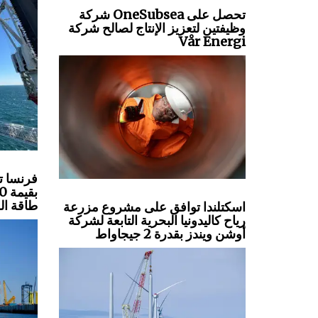
شركة OneSubsea تحصل على
وظيفتين لتعزيز الإنتاج لصالح شركة
Vår Energi
فرنسا ت
طاقة الر
اسكتلندا توافق على مشروع مزرعة
رياح كاليدونيا البحرية التابعة لشركة
أوشن ويندز بقدرة 2 جيجاواط