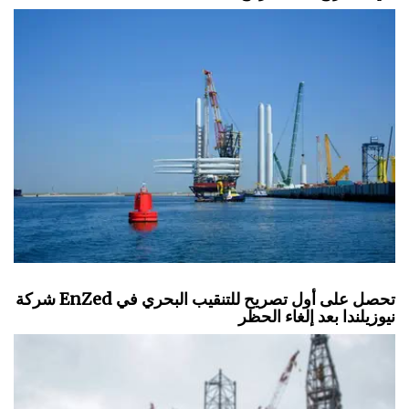
شركة EnZed تحصل على أول تصريح للتنقيب البحري في
نيوزيلندا بعد إلغاء الحظر