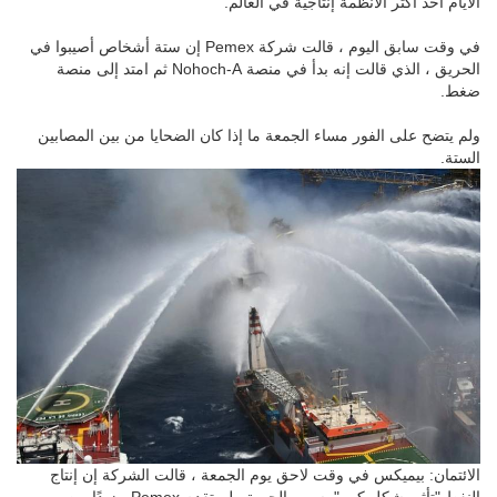
الحريق ، الذي قالت إنه بدأ في منصة Nohoch-A ثم امتد إلى منصة
ضغط.
ولم يتضح على الفور مساء الجمعة ما إذا كان الضحايا من بين المصابين
الستة.
الائتمان: بيميكس
في وقت لاحق يوم الجمعة ، قالت الشركة إن إنتاج
النفط "تأثر بشكل كبير" بسبب الحريق. لم تقدم Pemex مزيدًا من
التفاصيل حول التأثير على الإنتاج.