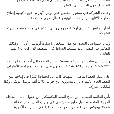
وقالت الشركة في منشور منفصل على تويتر: "يدرس فنيونا كيفية إصلاح
خطوط الأنابيب والوصلات البينية وأعمال أخرى لاستعادتها".
أشار الرئيس التنفيذي أوكتافيو روميرو إلى التأثير في مقطع فيديو نشرته
الشركة.
وقال "سنواصل البحث عن هذا الشخص باعتباره أولويتنا الأولى ، وكذلك
التفكير في كيفية إعادة تنشيط النشاط في المنطقة لأن Nohoch مهم
للغاية".
وأشار بيان صادر عن شركة Pemex صباح الجمعة إلى أنه تم بنجاح إجلاء
321 شخصًا من بين 328 شخصًا يعملون على المنصة المترامية الأطراف.
على مدار العقد الماضي ، شهدت كانتاريل انخفاضًا كبيرًا في إنتاجها من
النفط الخام. لكنها لا تزال مسؤولة عن حوالي 170 ألف برميل يوميًا ، وفقًا
لبيانات الشركة.
تأتي الغالبية العظمى من إنتاج النفط المكسيكي من حقول المياه الضحلة
القريبة المتجمعة حول خليج كامبيتشي في جنوب الخليج ، حيث عانت
شركة بيميكس من عدد من الحوادث الصناعية في السنوات الأخيرة.
(تقرير من آنا إيزابيل مارتينيز) شارك في التغطية ستيفاني إشنباخر ،
وكايلي مادري ، ومانويل كاريو ، وبريندان أوبويل ؛ تحرير إيزابيل وودفورد