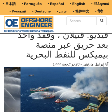
• 日本語
• Português
• Español
• English
• Ελληνικά
• हिंदी
• 简体中文
• عربى
• Deutsche
• Русский
فيديو: قتيلان ، وفقد واحد
بعد حريق عبر منصة
بيميكس للنفط البحرية
آنا إيزابيل مارتينيز
•
20 ذو الحجة 1444
Previous
Next