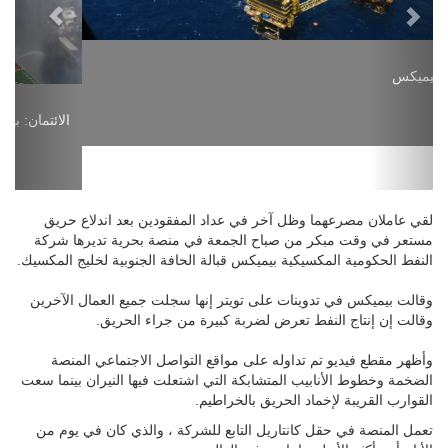
الائتمان: بيميكس
لقي عاملان مصرعهما وظل آخر في عداد المفقودين بعد اندلاع حريق
مستعر في وقت مبكر من صباح الجمعة في منصة بحرية تديرها شركة
النفط الحكومية المكسيكية بيميكس قبالة الحافة الجنوبية لخليج المكسيك.
وقالت بيميكس في تدوينات على تويتر إنها سجلت جميع العمال الآخرين
وقالت إن إنتاج النفط تعرض لضربة كبيرة من جراء الحريق.
وأظهر مقطع فيديو تم تداوله على مواقع التواصل الاجتماعي المنصة
الضخمة وخطوط الأنابيب المتشابكة التي اشتعلت فيها النيران بينما سعت
القوارب القريبة لإخماد الحريق بالخراطيم.
تعمل المنصة في حقل كانتاريل التابع للشركة ، والذي كان في يوم من
الأيام أحد أكثر الأنظمة إنتاجية في العالم.
في وقت سابق اليوم ، قالت شركة Pemex إن ستة أشخاص أصيبوا في