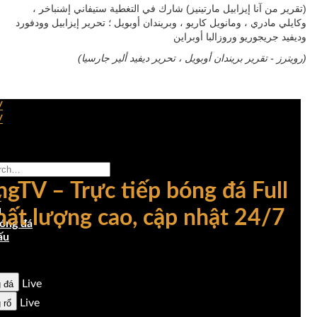
وديفيد جريجوريو وروزالبا أوبراين
(رويترز - تقرير بريندان أوبويل ، تحرير ديفيد ألير جارسيا)