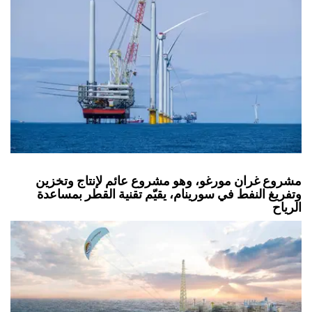
مشروع غران مورغو، وهو مشروع عائم لإنتاج وتخزين
وتفريغ النفط في سورينام، يقيّم تقنية القطر بمساعدة
الرياح