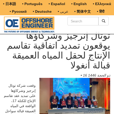
• 日本語
• Português
• Español
• English
• Ελληνικά
• हिंदी
• 简体中文
• عربى
• Deutsche
• Русский
توتال إنرجيز وشركاؤها
يوقعون تمديد اتفاقية تقاسم
الإنتاج لحقل المياه العميقة
قبالة أنغولا
16 ذو الحجة 1446
•
وقعت شركة توتال
إنرجيز وشركاؤها
على تمديد عقد تقاسم
الإنتاج للكتلة 17،
الواقعة في المياه
العميقة قبالة سواحل