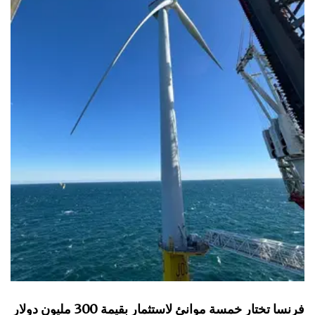
فرنسا تختار خمسة موانئ لاستثمار بقيمة 300 مليون دولار