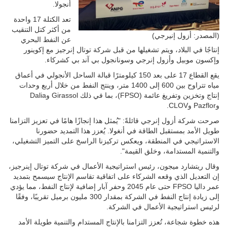
أنجولا.
تعد الكتلة 17 واحدة
من أكثر كتل التنقيب
(المصدر: أزول إنيرجي)
عن النفط البحري
إنتاجًا في البلاد، ويتم تشغيلها من قبل شركة توتال إنرجيز مع إكوينور
وإكسون موبيل وأزول إنرجي وسونانجول بي آند بي كشركاء.
يقع القطاع 17 على بعد 150 كيلومترًا قبالة الساحل الأنجولي في أعماق
مياه تتراوح بين 600 إلى 1400 متر، وينتج النفط من خلال أربع وحدات
إنتاج وتخزين وتفريغ عائمة (FPSO)، بما في ذلك Girassol وDalia
وPazflor وCLOV.
صرحت شركة أزول إنرجي قائلةً: "يُمثل هذا إنجازًا هامًا في تعزيز التزامنا
طويل الأمد بمستقبل الطاقة في أنغولا. يُعزز هذا التمديد حضورنا
الاستراتيجي في المنطقة، ويعكس تركيزنا الراسخ على التميز التشغيلي،
والتنمية المستدامة، وخلق القيمة".
وقال ريتشارد ميجون، رئيس استراتيجية الأعمال في شركة توتال إينرجيز،
إن التعديل الذي وقعه الشركاء على اتفاقية تقاسم الإنتاج سيسمح بتمديد
عمر داليا FPSO حتى عام 2045 وحفر آبار إضافية لإنتاج النفط، مما يؤدي
إلى زيادة إنتاج النفط في الشركة بمقدار 300 مليون برميل تقريبًا، وفقًا
لرئيس استراتيجية الأعمال في الشركة.
هذه خطوة شجاعة، تُعزز التزامنا بالإنتاج المستدام والتنمية طويلة الأمد