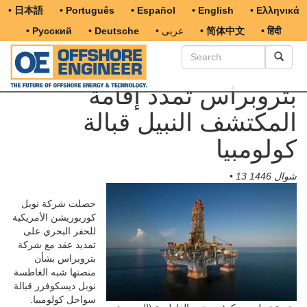
• 日本語
• Português
• Español
• English
• Ελληνικά
• हिंदी
• 简体中文
• عربى
• Deutsche
• Русский
بتروبراس تمدد إقامة
المكتشف النبيل قبالة
كولومبيا
13 شوال 1446
•
حصلت شركة نوبل
كوربوريشن الأمريكية
للحفر البحري على
تمديد عقد مع شركة
بتروبراس بشأن
منصتها شبه الغاطسة
نوبل ديسكوفرر قبالة
سواحل كولومبيا.