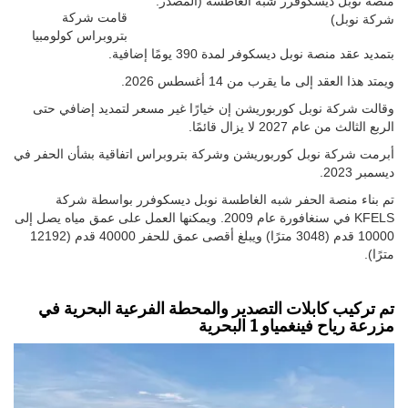
منصة نوبل ديسكوفرر شبه الغاطسة (المصدر:
قامت شركة
شركة نوبل)
بتروبراس كولومبيا
بتمديد عقد منصة نوبل ديسكوفر لمدة 390 يومًا إضافية.
ويمتد هذا العقد إلى ما يقرب من 14 أغسطس 2026.
وقالت شركة نوبل كوربوريشن إن خيارًا غير مسعر لتمديد إضافي حتى
الربع الثالث من عام 2027 لا يزال قائمًا.
أبرمت شركة نوبل كوربوريشن وشركة بتروبراس اتفاقية بشأن الحفر في
ديسمبر 2023.
تم بناء منصة الحفر شبه الغاطسة نوبل ديسكوفرر بواسطة شركة
KFELS في سنغافورة عام 2009. ويمكنها العمل على عمق مياه يصل إلى
10000 قدم (3048 مترًا) ويبلغ أقصى عمق للحفر 40000 قدم (12192
مترًا).
تم تركيب كابلات التصدير والمحطة الفرعية البحرية في
مزرعة رياح فينغمياو 1 البحرية