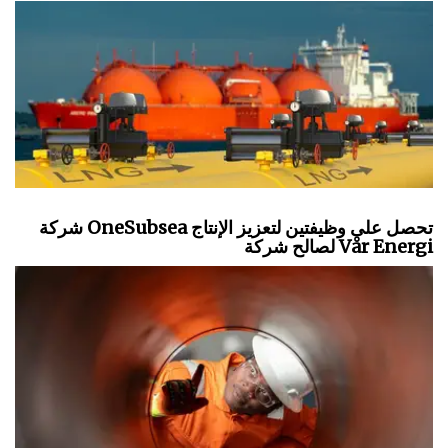
شركة OneSubsea تحصل على وظيفتين لتعزيز الإنتاج
لصالح شركة Vår Energi