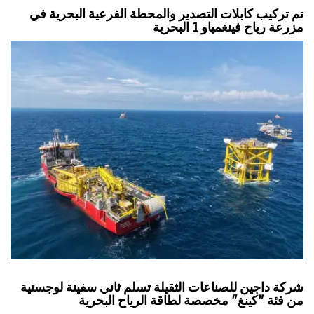
تم تركيب كابلات التصدير والمحطة الفرعية البحرية في
مزرعة رياح فينغمياو 1 البحرية
شركة داجين للصناعات الثقيلة تسلم ثاني سفينة لوجستية
من فئة "كينغ" مخصصة لطاقة الرياح البحرية