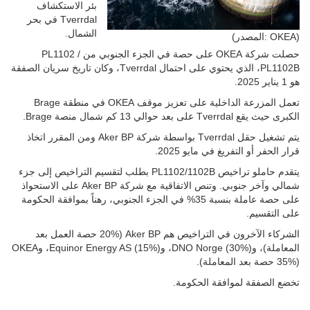
بئر الاستكشاف
Tverrdal في بحر
الشمال.
(المصدر: OKEA)
حصلت شركة OKEA على حصة في الجزء الجنوبي من PL1102 /
PL1102B، الذي يحتوي على احتمال Tverrdal، وكان تاريخ سريان الصفقة
هو 1 يناير 2025.
تعمل المزرعة الداخلية على تعزيز موقف OKEA في منطقة Brage
الكبرى حيث يقع Tverrdal على بعد حوالي 13 كم شمال منصة Brage.
يتم تشغيل حقل Tverrdal بواسطة شركة Aker BP ومن المقرر اتخاذ
قرار الحفر أو التفريغ في مايو 2025.
يتقدم حاملو تراخيص PL1102/1102B بطلب لتقسيم التراخيص إلى جزء
شمالي وآخر جنوبي. وتنص الاتفاقية مع شركة Aker BP على الاستحواذ
على حصة عاملة بنسبة 35% في الجزء الجنوبي، رهناً بموافقة الحكومة
على التقسيم.
الشركاء الآخرون في التراخيص هم Aker BP (20% حصة العمل بعد
المعاملة)، وDNO Norge (30%)، وEquinor Energy AS (15%)، وOKEA
(35% حصة بعد المعاملة).
تخضع الصفقة لموافقة الحكومة.