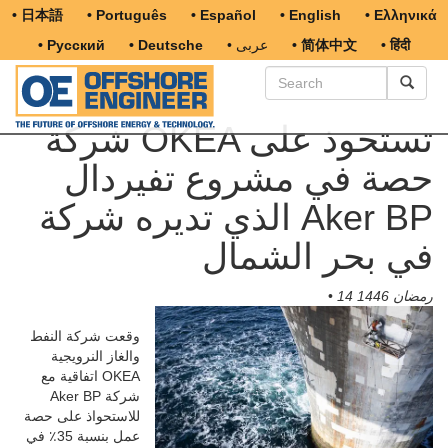
• 日本語
• Português
• Español
• English
• Ελληνικά
• हिंदी
• 简体中文
• عربى
• Deutsche
• Русский
شركة OKEA تستحوذ على
حصة في مشروع تفيردال
الذي تديره شركة Aker BP
في بحر الشمال
14 رمضان 1446
•
وقعت شركة النفط
والغاز النرويجية
OKEA اتفاقية مع
شركة Aker BP
للاستحواذ على حصة
عمل بنسبة 35٪ في