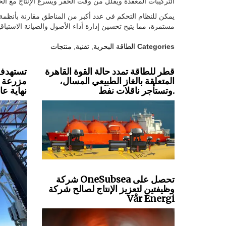
التركيبات المعقدة ويقلل من وقت الحفر ويسرع الإنتاج مع الح
يمكن للنظام التحكم في عدد أكبر من المناطق مقارنة بأنظمة ال
مستمرة، مما يتيح تحسين إدارة أداء الأصول والصيانة الاستباقية
Categories
الطاقة البحرية
,
تقنية
,
منتجات
قطر للطاقة تمدد حالة القوة القاهرة
تستهدف 
المتعلقة بالغاز الطبيعي المسال،
مزرعة ري
وتستأجر ناقلات نفط.
نهاية عام 27
شركة OneSubsea تحصل على
وظيفتين لتعزيز الإنتاج لصالح شركة
Vår Energi