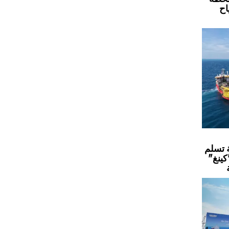
اح
 تسلم
كينغ"