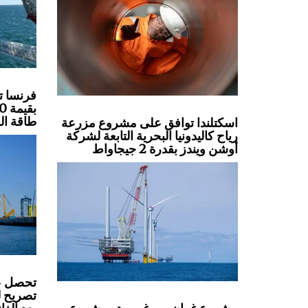
فرنسا ت
طاقة الر
اسكتلندا توافق على مشروع مزرعة
رياح كاليدونيا البحرية التابعة لشركة
أوشن ويندز بقدرة 2 جيجاواط
تصريح لل