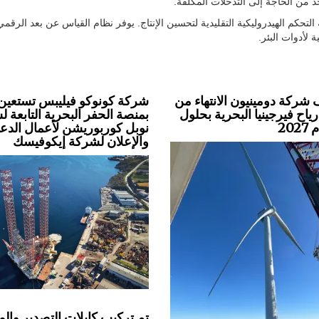
د من الحاجة إلى التدخلات المكلفة.
تحكم الهيدروليكية التقليدية لتحسين الإنتاج. يوفر نظام القياس عن بعد الرقمي 
 لأدوات البئر.
شركة دومينيون الانتهاء من
شركة كونوكو فيليبس تستعين
اح فيرجينيا البحرية بحلول
بمنصة الحفر البحرية التابعة 
20
نوبل كوربوريشن لأعمال الدعا
والإعلان لشركة إيكوفيسك
تم تركيب كابلات التصدير وال