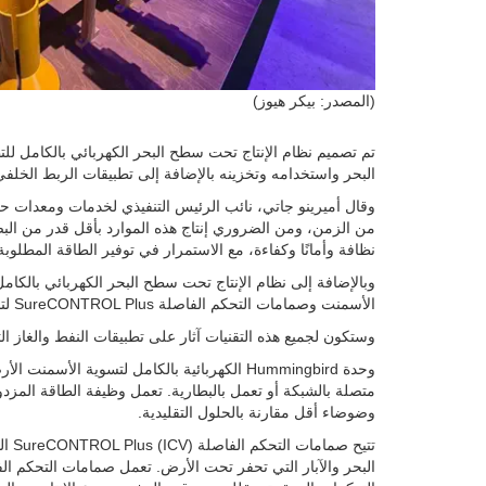
(المصدر: بيكر هيوز)
تم تصميم نظام الإنتاج تحت سطح البحر الكهربائي بالكامل للت
البحر واستخدامه وتخزينه بالإضافة إلى تطبيقات الربط الخلفي 
وقال أميرينو جاتي، نائب الرئيس التنفيذي لخدمات ومعدات حق
من الزمن، ومن الضروري إنتاج هذه الموارد بأقل قدر من البصم
نظافة وأمانًا وكفاءة، مع الاستمرار في توفير الطاقة المطلوبة
الأسمنت وصمامات التحكم الفاصلة SureCONTROL Plus لتحسين التحكم.
وستكون لجميع هذه التقنيات آثار على تطبيقات النفط والغاز الت
وحدة Hummingbird الكهربائية بالكامل لتسوي
وضوضاء أقل مقارنة بالحلول التقليدية.
تتيح
البحر والآبار التي تحفر تحت الأرض. تعمل صمامات التحكم ال