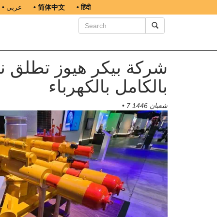
• हिंदी
• 简体中文
• عربى
شركة بيكر هيوز تطلق ن
بالكامل بالكهرباء
7 شعبان 1446
•