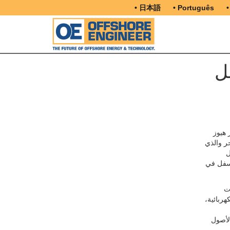
• 日本語
• Português
•
ل
 هيوز
حر والذي
ل
أسفل في
ت
هربائية،
الأصول