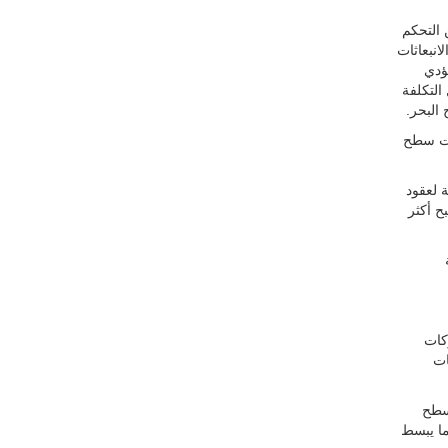
التحكم
انبعاثات
ؤدي
 التكلفة
البحر.
تحت سطح
 لعقود
ح أكثر
ية
ركات
عاثات
حت سطح
ما يبسط