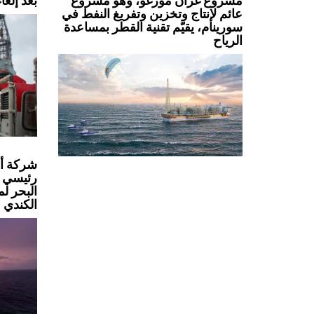
بعد إلغا
مشروع غران مورغو، وهو مشروع
عائم لإنتاج وتخزين وتفريغ النفط في
سورينام، يقيّم تقنية القطر بمساعدة
الرياح
شركة أو
رئيسي 
البحر ل
الكندي