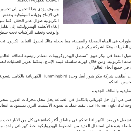
الناضجة للكهرباء الكاملة.
وسوف يؤدي هذا التحول إلى تحسين 
في الإنتاج وزيادة الموثوقية وخفض ال
الكربونية طوال عمر الحقل. كما سي
إلغاء الأنظمة الهيدروليكية إلى تقليل
والوقت وتعقيد التركيبات تحت سطح 
طورات في المياه الضحلة والعميقة، مما يجعله مثاليًا لحقول التقاط الكربون 
الطويلة، وفقًا لشركة بيكر هيوز.
ول النفط في بيكر هيوز: "ستظل الهيدروكربونات مصادر رئيسية للطاقة العالمية
ة الكربونية. ومن خلال كهربة سلسلة قيمة الإنتاج، يمكننا تعزيز العمليات لتصب
 في جميع أنحاء العالم".
وبالإضافة إلى نظام الإنتاج تحت سطح البحر الكهربائي بالكامل، أطلقت شركة بيكر هيوز أيضًا وحدة Hummingbird الكهربائية بالكامل لتسو
قليدية والطاقة الجديدة.
ة الأسمنت الأرضي هي أول حل كهربائي بالكامل في الصناعة يحل محل محركات الديزل بمح
متصلة بالشبكة أو تعمل بالبطارية. تعمل وظيفة الطاقة المزدوجة لـ Hummingbird على تنفيذ عمليات تسوية الأسمنت البري بمستويات انب
 صمامات التحكم الفاصلة SureCONTROL Plus (ICV) التشغيل عن بعد بالكهرباء للتحكم في مناطق أكثر كفاءة في كل من الآبار ت
فاصلة هذه على استبدال العديد من الخطوط الهيدروليكية بخط كهربائي واحد، م