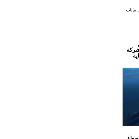
بيانات
لشركة
ية
محطة