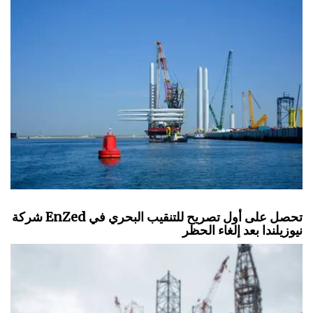
شركة EnZed تحصل على أول تصريح للتنقيب البحري في
نيوزيلندا بعد إلغاء الحظر