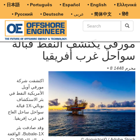
• 日本語
• Português
• Español
• English
• Ελληνικά
• हिंदी
• 简体中文
• عربى
• Deutsche
• Русский
مورفي يكتشف النفط قبالة
سواحل غرب أفريقيا
8 محرم 1448
•
اكتشفت شركة
مورفي أويل
الأمريكية النفط في
بئر الاستكشاف
بوبالي-1X قبالة
سواحل ساحل العاج
في غرب إفريقيا.
وقد صادفت بئر
Bubale-1X، الواقعة
© donvictori0 / Adobe Stock