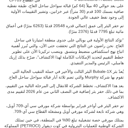
في القطاع CI-709
على بعد حوالي 40 ميلاً (64 كم) قبالة سواحل ساحل العاج، طبقة نفطية
صافية بسمك 100 قدم (30 متراً) عبر خزانين، وتشير التقييمات الأولية
إلى وجود نفط خفيف عالي الجودة.
تم حفر البئر إلى عمق إجمالي قدره 20548 قدمًا (6263 مترًا) في أعماق
مائية تبلغ 7795 قدمًا (2376 مترًا).
"تؤكد النتائج الأولية في بوبالي على جدوى منطقة امتيازنا في ساحل
العاج. نحن راضون عن النتائج التي تحققت حتى الآن، والتي تُبرز أهمية
اتباع نهج استكشافي منضبط ومتسق. وينصب تركيزنا الآن على تطوير
خطط التقييم لتحديد الإمكانات الكاملة لهذا الاكتشاف"، صرّح بذلك إريك
هامبلي، الرئيس والمدير التنفيذي.
يُعدّ بئر Bubale-1X البئر الثالث والأخير في حملة التنقيب الحالية التي
تقوم بها شركة Murphy والتي تضم ثلاثة آبار قبالة سواحل ساحل العاج.
بعد هذا الاكتشاف، تخطط الشركة للانتقال إلى المرحلة التالية من التقييم،
بما في ذلك حفر بئر إضافية في النصف الثاني من عام 2026 لتقييم مدى
الاكتشاف.
تم حفر البئر في أواخر فبراير بواسطة شركة مورفي سي آي-709 أويل،
وهي شركة تابعة لشركة مورفي أويل ومشغلة القطاع سي آي-709.
يمتلك مورفي حصة تشغيلية تبلغ 90% في المنطقة، في حين تمتلك
الشركة الوطنية للعمليات البترولية في كوت ديفوار (PETROCI) المملوكة