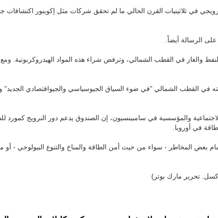
نرويجي في ثلاثينيات القرن الحالي ما لم تحقق شركات مثل إكوينور اكتشافات جد
لنفط والغاز في القطب الشمالي، وترفض شراء هذه المواد الهيدروكربونية. ومع ذ
سته في القطب الشمالي "في ضوء السياق الجيوسياسي والجيواقتصادي الجديد" و
جتماعية والمؤسسية في سامبينسيون، إن الصندوق يدعم دور النرويج كمورد للط
اقة في أوروبا.
مام بعض المخاطر - سواء من حيث أمن الطاقة والمناخ والتنوع البيولوجي - أو ما 
سل. تحرير مارك بوتر)