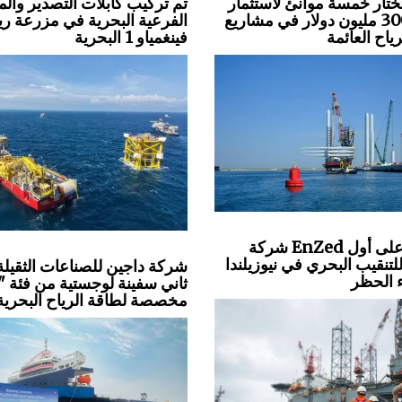
ختار خمسة موانئ لاستثمار
تم تركيب كابلات التصدير وال
بقيمة 300 مليون دولار في مشاريع
الفرعية البحرية في مزرعة ري
ياح العائمة
فينغمياو 1 البحرية
شركة EnZed تحصل على أول
تنقيب البحري في نيوزيلندا
شركة داجين للصناعات الثقيلة
ء الحظر
ثاني سفينة لوجستية من فئة "
مخصصة لطاقة الرياح البحرية