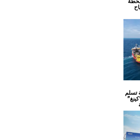
محطة
اح
 تسلم
كينغ"