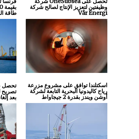
شركة OneSubsea تحصل على
فرنسا ت
وظيفتين لتعزيز الإنتاج لصالح شركة
Vår Energi
طاقة الر
اسكتلندا توافق على مشروع مزرعة
رياح كاليدونيا البحرية التابعة لشركة
تصريح لل
أوشن ويندز بقدرة 2 جيجاواط
بعد إلغا