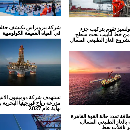
شركة بتروبراس تكتشف حقلاً 
لسيز تقوم بتركيب جزء
في المياه العميقة الكولومبية
من خط أنابيب تحت سطح
مشروع الغاز الطبيعي المسال
تستهدف شركة دومينيون الانته
مزرعة رياح فيرجينيا البحرية 
نهاية عام 2027
قة تمدد حالة القوة القاهرة
 بالغاز الطبيعي المسال،