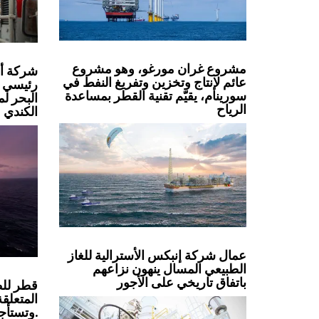
مشروع غران مورغو، وهو مشروع
شركة أو
عائم لإنتاج وتخزين وتفريغ النفط في
رئيسي 
سورينام، يقيّم تقنية القطر بمساعدة
البحر ل
الرياح
الكندي
عمال شركة إنبكس الأسترالية للغاز
الطبيعي المسال ينهون نزاعهم
باتفاق تاريخي على الأجور
قطر للطا
المتعلقة
وتستأجر ناقلات نفط.