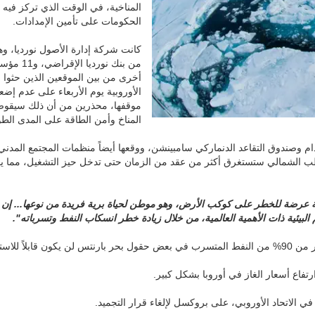
المناخية، في الوقت الذي تركز فيه
الحكومات على تأمين الإمدادات.
كانت شركة إدارة الأصول نورديا، و
من بنك نورديا ا
أخرى من بين الموقعين الذين حثوا 
الأوروبية يوم الأربعاء على عدم إض
موقفها، محذرين من أن ذلك سيقو
المناخ وأمن الطاقة على المدى الطو
ام وصندوق التقاعد الدنماركي سامبينشن، ووقعها أيضاً منظمات المجتمع المدني
قطب الشمالي ستستغرق أكثر من عقد من الزمان حتى تدخل حيز التشغيل، مما يج
ئية عرضة للخطر على كوكب الأرض، وهو موطن لحياة برية فريدة من نوعها... إن 
بيئية ذات الأهمية العالمية، من خلال زيادة خطر انسكاب النفط وتسرباته".
للاسترداد.
فاع أسعار الغاز في أوروبا بشكل كبير.
في الاتحاد الأوروبي، على بروكسل لإلغاء قرار التجميد.