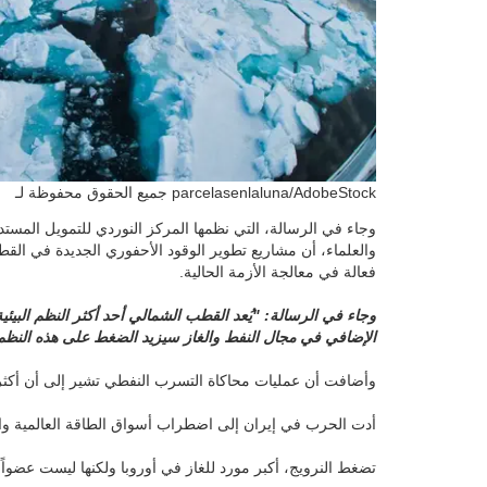
جميع الحقوق محفوظة لـ parcelasenlaluna/AdobeStock
وجاء في الرسالة، التي نظمها المركز النوردي للتمويل المستد
والعلماء، أن مشاريع تطوير الوقود الأحفوري الجديدة في ال
فعالة في معالجة الأزمة الحالية.
وجاء في الرسالة: "يُعد القطب الشمالي أحد أكثر النظم البي
الإضافي في مجال النفط والغاز سيزيد الضغط على هذه النظم ال
وأضافت أن عمليات محاكاة التسرب النفطي تشير إلى أن أكثر من 90% من النفط المتسرب في بعض حقول بحر بارنتس لن يكون قابلاً 
أدت الحرب في إيران إلى اضطراب أسواق الطاقة العالمية وارت
تضغط النرويج، أكبر مورد للغاز في أوروبا ولكنها ليست عضواً 