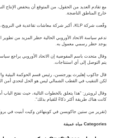
مع تقادم العديد من الحقول، من المتوقع أن ينخفض الإنتاج ال
خارج المناطق الناضجة.
وقّعت شركة KLP، أكبر شركة معاشات تقاعدية في النرويج، على الرسالة أيضاً.
تدعم سياسة الاتحاد الأوروبي الحالية حظر المزيد من تطوير ا
يوجد حظر رسمي معمول به.
وقال متحدث باسم المفوضية إن الاتحاد الأوروبي يراجع سيا
يتم التوصل إلى أي استنتاجات.
قال جاكوب إهليرث يورجنسن، رئيس قسم الحوكمة البيئية والا
لكن التنقيب في القطب الشمالي ليس هو الحل لتحدي أمن الط
وقال لرويترز: "هذا يتعلق بالخطوات التالية، حيث نفتح الباب أ
كانت هناك طريقة أكثر ذكاءً للقيام بذلك".
(تقرير من ستين جاكوبسن في كوبنهاغن وكيت أبنيت في بروك
Categories
مياه عميقة