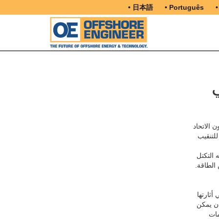
• 日本語
• Português
•
 الاتحاد
للتنقيب
 التكتل
 الطاقة.
أثارتها
ان يمكن
مات