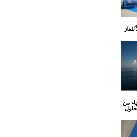
للغاز
اء من
بحلول