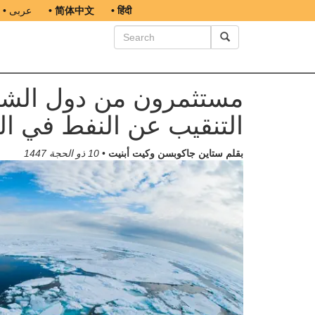
• हिंदी
• 简体中文
• عربى
مستثمرون من دول الشم
التنقيب عن النفط في ال
بقلم ستاين جاكوبسن وكيت أبنيت
•
10 ذو الحجة 1447