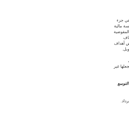
هي جزء
لإقراضي، و11 مؤسسة مالية
المفوضية
عاف
ض أهداف
يل.
علها غير
التوسع