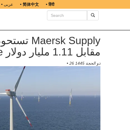
• हिंदी
• 简体中文
• عربى
Service مقابل 1.11 مليار دولار
26 ذو الحجة 1445
•