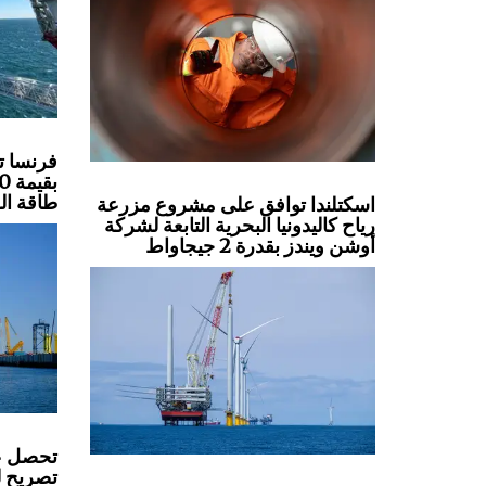
فرنسا ت
طاقة الر
اسكتلندا توافق على مشروع مزرعة
رياح كاليدونيا البحرية التابعة لشركة
أوشن ويندز بقدرة 2 جيجاواط
تصريح لل