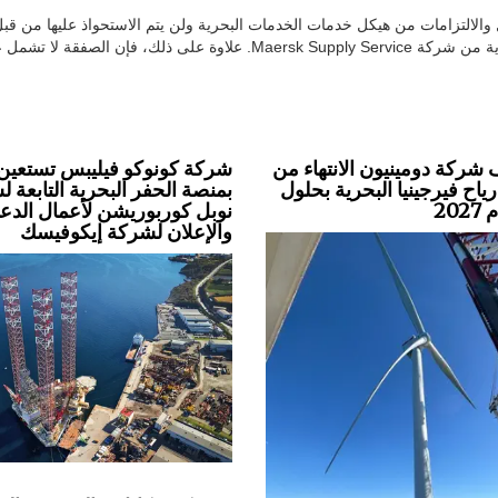
الالتزامات من هيكل خدمات الخدمات البحرية ولن يتم الاستحواذ عليها من قبل
المالية. لقد تم بالفعل اقتطاع أعمال تركيب طاقة الرياح البحرية من شركة Maersk Supply Service. علاوة على ذلك، فإن ا
شركة دومينيون الانتهاء من
شركة كونوكو فيليبس تستعين
اح فيرجينيا البحرية بحلول
بمنصة الحفر البحرية التابعة 
20
نوبل كوربوريشن لأعمال الدعا
والإعلان لشركة إيكوفيسك