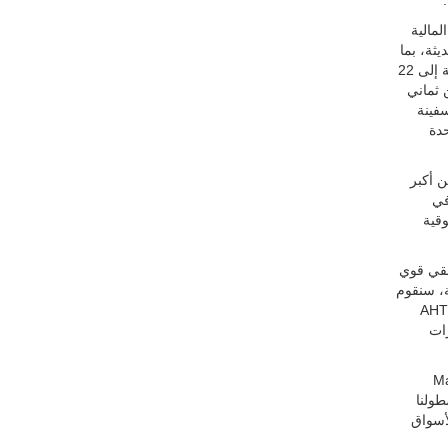
مالية
 حديثة، بما
في ذلك 65 سفينة مملوكة، بالإضافة إلى 22
 تتألف من ثماني
 عالية المواصفات، و13 سفينة
حدة
 أكبر
في
وقية
ة لمجموعة DOF، مدفوعة بأساس منطقي قوي
جارية، سنقوم
ة وتعزيز المكانة العالمية للشركة المندمجة. ومن خلال أكبر أسطول في العالم من مركبات CSV وسفن AHTS
رات
ل الأمد لأنشطة OSV التابعة لشركة Maersk
سطولنا
أسواق