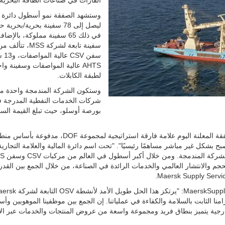
القارات في صناعات الطاقة البحرية.
وستشهد الصفقة نمو أسطول دائرة ال
ليصل إلى 78 سفينة بحرية/بحرية
سفينة تابعة لشركة MSS،
سفن CSV
AHTS عالية المواصفات وسفينة وا
لطبقة الكابلات.
وستكون الشركة المندمجة واحدة من
شركات الخدمات النفطية المدرجة 
بورصة أوسلو، حيث تبلغ القيمة الس
وقال مونس آسي، الرئيس التنفيذي لدائرة المالية: "تمثل الصفقة المعلنة اليوم علامة فارقة استراتيجي
ة مشتركة مع APMoller Holding، التي ستصبح بشكل غير مباشر مساهمًا رئيسيًا". "تحت اسم دائرة المالية والعلامة الت
بإنشاء مزود رائد للخدمات الخارجي
جم والانتشار العالمي والخدمات الرائدة في الصناعة، من خلال الجمع بين القد
قال كريستيان إنغرسليف، الرئيس التنفيذي لشركة MaerskSupply Service: "يرتكز هذا الحل طوي
 قيمنا المشتركة والتزامنا الثابت بالسلامة والكفاءة في عملياتنا. إن الجمع بين موظفينا الموهوبين وأ
لخارجية يتميز بنطاق فريد ومجموعة واسعة من عروض المنتجات والخدمات عبر ال