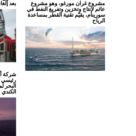
بعد إلغا
مشروع غران مورغو، وهو مشروع
عائم لإنتاج وتخزين وتفريغ النفط في
سورينام، يقيّم تقنية القطر بمساعدة
الرياح
شركة أو
رئيسي 
البحر ل
الكندي