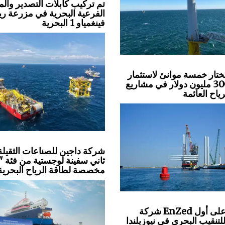
تم تركيب كابلات التصدير وال
الفرعية البحرية في مزرعة ري
فينغمياو 1 البحرية
ختار خمسة موانئ لاستثمار
بقيمة 300 مليون دولار في مشاريع
ياح العائمة
شركة داجين للصناعات الثقيلة
ثاني سفينة لوجستية من فئة "
مخصصة لطاقة الرياح البحرية
شركة EnZed تحصل على أول
تنقيب البحري في نيوزيلندا