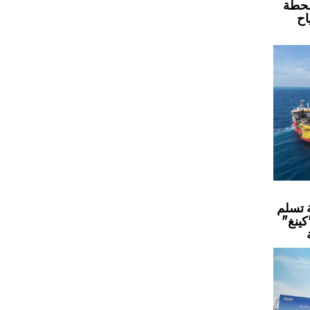
محطة
اح
 تسلم
كينغ"