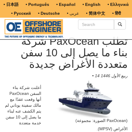
• 日本語
• Português
• Español
• English
• Ελληνικά
• हिंदी
• 简体中文
• عربى
• Deutsche
• Русский
شركة PaxOcean تطلب
بناء ما يصل إلى 10 سفن
متعددة الأغراض جديدة
14 ربيع الأول 1446
•
أعلنت شركة بناء
السفن PaxOcean
أنها وقعت عقدًا مع
مالك سفينة يوناني لم
يتم الكشف عنه لبناء
ما يصل إلى 10 سفن
(الصورة: مجموعة PaxOcean)
خدمة متعددة
الأغراض (MPSV).