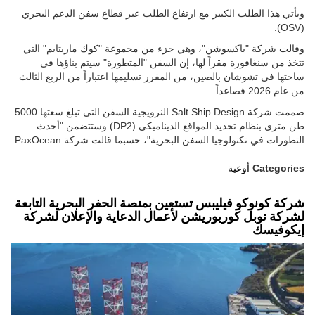
ويأتي هذا الطلب الكبير مع ارتفاع الطلب عبر قطاع سفن الدعم البحري
(OSV).
وقالت شركة "باكسوشن"، وهي جزء من مجموعة "كوك ماريتايم" التي
تتخذ من سنغافورة مقراً لها، إن السفن "المتطورة" سيتم بناؤها في
ساحتها في تشوشان بالصين، من المقرر تسليمها اعتباراً من الربع الثالث
من عام 2026 فصاعداً.
صممت شركة Salt Ship Design النرويجية السفن التي تبلغ سعتها 5000
طن متري بنظام تحديد المواقع الديناميكي (DP2) وستتضمن "أحدث
التطورات في تكنولوجيا السفن البحرية"، حسبما قالت شركة PaxOcean.
Categories
أوعية
شركة كونوكو فيليبس تستعين بمنصة الحفر البحرية التابعة
لشركة نوبل كوربوريشن لأعمال الدعاية والإعلان لشركة
إيكوفيسك