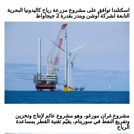
اسكتلندا توافق على مشروع مزرعة رياح كاليدونيا البحرية
التابعة لشركة أوشن ويندز بقدرة 2 جيجاواط
مشروع غران مورغو، وهو مشروع عائم لإنتاج وتخزين
وتفريغ النفط في سورينام، يقيّم تقنية القطر بمساعدة
الرياح