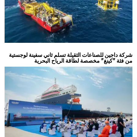
شركة داجين للصناعات الثقيلة تسلم ثاني سفينة لوجستية
من فئة "كينغ" مخصصة لطاقة الرياح البحرية