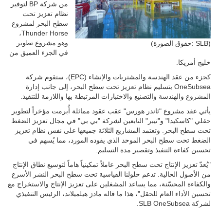
من شركة BP لتوفير
نظام تعزيز تحت
سطح البحر لمشروع
Thunder Horse،
وهو مشروع تطوير
(حقوق الصورة: SLB)
في الجزء العميق من
خليج أمريكا.
كجزء من عقد الهندسة والمشتريات والإنشاء (EPC)، ستقوم شركة
OneSubsea بتسليم نظام تعزيز تحت سطح البحر، إلى جانب إدارة
المشروع والهندسة والتصنيع والاختبارات المرتبطة بها واللازمة للتنفيذ.
يأتي عقد مشروع "ثاندر هورس" عقب عقود مماثلة أُبرمت مؤخراً لتطوير
حقلي "كاسكيدا" و"تيبر" التابعين لشركة "بي بي" في مجال تعزيز الضغط
تحت سطح البحر. وتعتمد المشاريع الثلاثة جميعها على نفس نظام تعزيز
الضغط تحت سطح البحر الموحد الذي يقوده المورد، مما يُسهم في
تحسين كفاءة التنفيذ وتقصير مدة التسليم.
"يُعدّ تعزيز الإنتاج تحت سطح البحر عاملاً تمكينياً هاماً لتوسيع نطاق الإنتاج
من الأصول الحالية. تدعم حلولنا القياسية تحت سطح البحر النشر الأسرع
والكفاءة المحسّنة، مما يساعد المشغلين على تعزيز الإنتاج والاستخراج مع
تحسين الأداء العام للحقل"، هذا ما قاله مادز هيلميلاند، الرئيس التنفيذي
لشركة SLB OneSubsea.