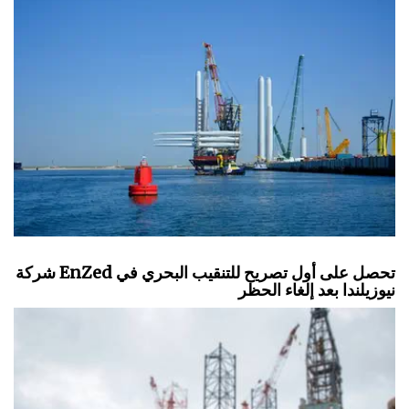
شركة EnZed تحصل على أول تصريح للتنقيب البحري في
نيوزيلندا بعد إلغاء الحظر