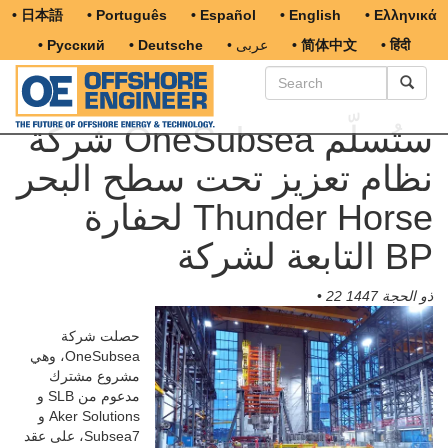
• 日本語
• Português
• Español
• English
• Ελληνικά
• हिंदी
• 简体中文
• عربى
• Deutsche
• Русский
شركة OneSubsea ستُسلّم
نظام تعزيز تحت سطح البحر
لحفارة Thunder Horse
التابعة لشركة BP
22 ذو الحجة 1447
•
حصلت شركة
OneSubsea، وهي
مشروع مشترك
مدعوم من SLB و
Aker Solutions و
Subsea7، على عقد