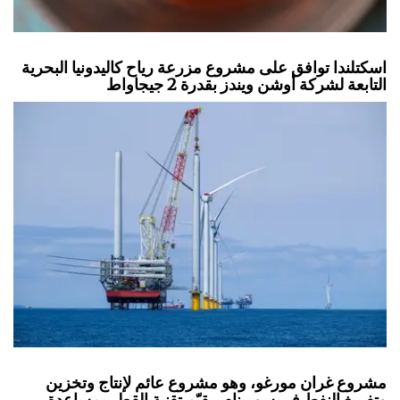
اسكتلندا توافق على مشروع مزرعة رياح كاليدونيا البحرية
التابعة لشركة أوشن ويندز بقدرة 2 جيجاواط
مشروع غران مورغو، وهو مشروع عائم لإنتاج وتخزين
وتفريغ النفط في سورينام، يقيّم تقنية القطر بمساعدة