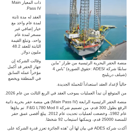
ذات المعيار Main
Pass IV.
العقد له مدة ثابتة
لمدة عام واحد مع
خيار إضافي غير
مسعر لمدة عام
واحد، وتبلغ القيمة
الثابتة للعقد 48.2
مليون دولار.
وقالت الشركة إن
منصة الحفر البحرية الرئيسية من طراز "ماين
جهاز الحفر قد أكمل
باس 4" (حقوق الصورة: ADES/ سابقًا شركة
مؤخراً عمله السابق
شيلف دريلينج)
في المنطقة ويخضع
حالياً لإعداد العقد استعداداً للحملة الجديدة.
من المتوقع أن تبدأ العمليات بموجب العقد في الربع الثالث من عام 2026.
منصة الحفر الرئيسية الرابعة (Main Pass IV) هي منصة حفر بحرية ذاتية
الرفع بطول 300 قدم، من تصميم شركة F&G L780 Mod II. تم بناؤها
عام 1982، وخضعت لعمليات تحديث عام 2012. يبلغ أقصى عمق حفر
للمنصة 25000 قدم، ويمكنها استيعاب 92 شخصًا.
أكدت شركة ADES في بيان لها أن "هذه الجائزة تعزز قدرة الشركة على