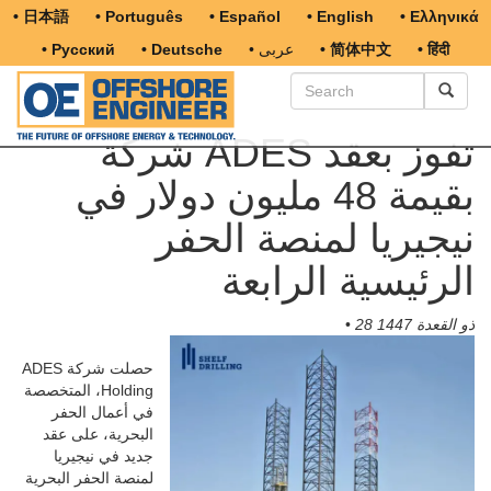
• 日本語
• Português
• Español
• English
• Ελληνικά
• हिंदी
• 简体中文
• عربى
• Deutsche
• Русский
شركة ADES تفوز بعقد
بقيمة 48 مليون دولار في
نيجيريا لمنصة الحفر
الرئيسية الرابعة
28 ذو القعدة 1447
•
حصلت شركة ADES
Holding، المتخصصة
في أعمال الحفر
البحرية، على عقد
جديد في نيجيريا
لمنصة الحفر البحرية