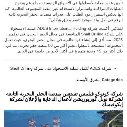
تأمين عقود جذابة لأسطولها في الأسواق الرئيسية، مما يدعم وضوح
الطلبات المتراكمة واستمرار الاستخدام عبر منصة المجموعة العالمية. كما
أنها تعكس استمرار قوة الطلب على قدرات منصات الحفر البحرية ذاتية
الرفع في ظل بيئة سوقية تتسم بضيق هيكلي".
للتذكير، أكملت شركة ADES International Holding عملية الاستحواذ
على شركة Shelf Drilling المنافسة في مجال الحفر البحري في نوفمبر
2025، مما أدى إلى إنشاء قوة عالمية في مجال الحفر البحري، حيث تعمل
المجموعة المندمجة بأسطول يضم أكثر من 80 منصة حفر بحرية، بما في
ذلك أكثر من 45 وحدة متميزة في أكثر الأحواض جاذبية في العالم.
شركة ADES تُكمل عملية الاستحواذ على شركة Shelf Drilling
Categories
الشرق الأوسط
شركة كونوكو فيليبس تستعين بمنصة الحفر البحرية التابعة
لشركة نوبل كوربوريشن لأعمال الدعاية والإعلان لشركة
إيكوفيسك