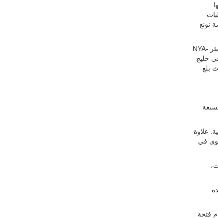
ا
يات
ة نونغ
ومن بين الآبار التي تم حفرها كان البئر NYA-
 في خليج
ث بلغ
ل يوميًا خلال فترة السبعة
ة. علاوة
توى في
ت،
احدة
ام فتحة