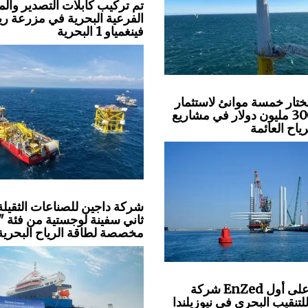
تم تركيب كابلات التصدير وال
الفرعية البحرية في مزرعة ري
فينغمياو 1 البحرية
ختار خمسة موانئ لاستثمار
بقيمة 300 مليون دولار في مشاريع
ياح العائمة
شركة داجين للصناعات الثقيلة
ثاني سفينة لوجستية من فئة "
مخصصة لطاقة الرياح البحرية
شركة EnZed تحصل على أول
تنقيب البحري في نيوزيلندا