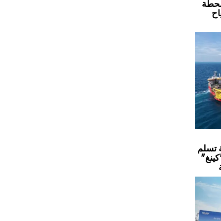
محطة
اح
 تسلم
كينغ"