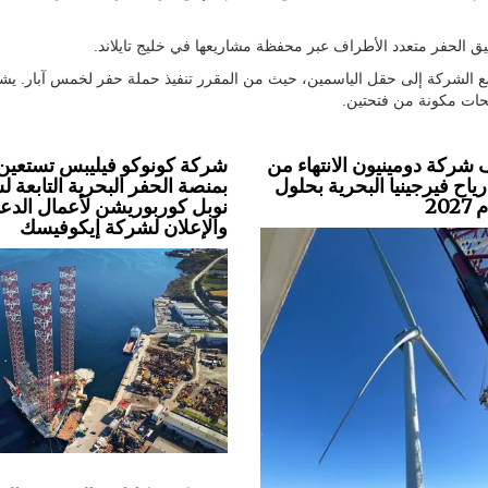
يق الحفر متعدد الأطراف عبر محفظة مشاريعها في خليج تايلاند.
ها مع الشركة إلى حقل الياسمين، حيث من المقرر تنفيذ حملة حفر لخمس آبار. ي
فتحات مكونة من فتحتين.
شركة دومينيون الانتهاء من
شركة كونوكو فيليبس تستعين
اح فيرجينيا البحرية بحلول
بمنصة الحفر البحرية التابعة 
20
نوبل كوربوريشن لأعمال الدعا
والإعلان لشركة إيكوفيسك