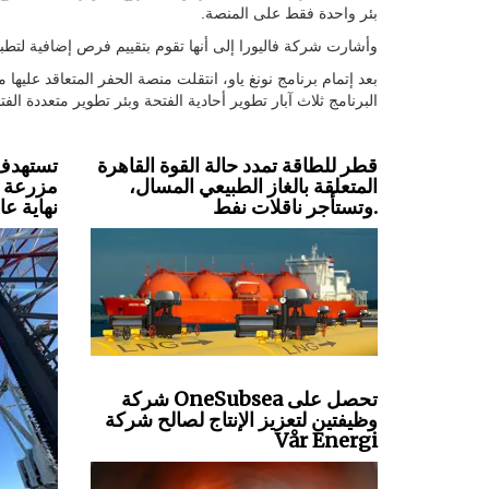
بئر واحدة فقط على المنصة.
وأشارت شركة فاليورا إلى أنها تقوم بتقييم فرص إضافية لتطب
بعد إتمام برنامج نونغ ياو، انتقلت منصة الحفر المتعاقد علي
البرنامج ثلاث آبار تطوير أحادية الفتحة وبئر تطوير متعددة ال
قطر للطاقة تمدد حالة القوة القاهرة
تستهدف 
المتعلقة بالغاز الطبيعي المسال،
مزرعة ري
وتستأجر ناقلات نفط.
نهاية عام 27
شركة OneSubsea تحصل على
وظيفتين لتعزيز الإنتاج لصالح شركة
Vår Energi