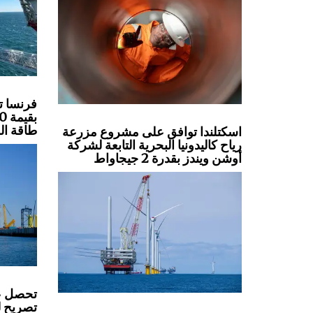
فرنسا ت
طاقة الر
اسكتلندا توافق على مشروع مزرعة
رياح كاليدونيا البحرية التابعة لشركة
أوشن ويندز بقدرة 2 جيجاواط
تصريح لل