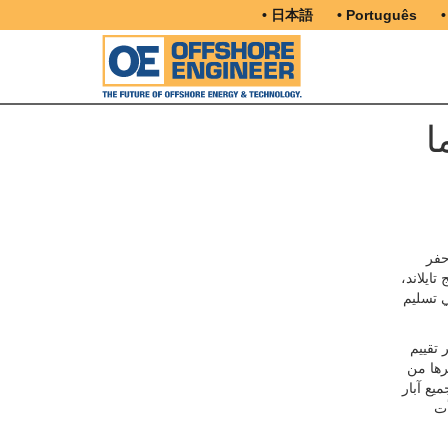
• 日本語
• Português
•
ا
حفر
تايلاند،
ي تسليم
تقييم
رها من
يع آبار
أت