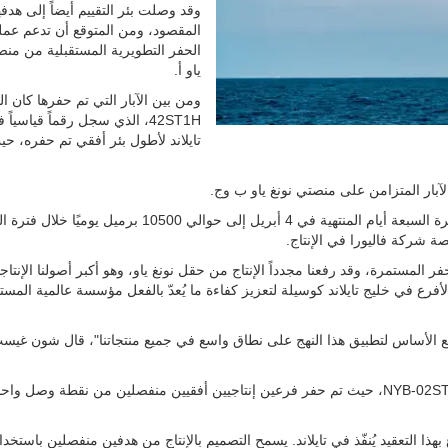
وقد وصلت بئر التقييم أيضاً إلى هدفه
المقصود، ومن المتوقع أن تدعم عمل
الحفر التطويرية المستقبلية من منص
ياو أ.
42ST1H، الذي سجل رقماً قياسياً
تايلاند لأطول بئر أفقي تم حفره، حي
الآبار المتزامن على منصتي نونغ ياو ب وج.
ارتفع متوسط الإنتاج من 8870 برميلًا من النفط يوميًا خلال فترة السبعة أيام المنتهية في 4 أبريل إلى حوالي 10500 برمي
مستمرة، وقد رفعنا مجدداً الإنتاج من حقل نونغ ياو، وهو أكبر أصولنا الإنتاجي
أفرع في خليج تايلاند كوسيلة لتعزيز كفاءة ما يُعدّ بالفعل مؤسسة عالمية المس
ويضع الأساس لتطبيق هذا النهج على نطاق واسع في جميع منتجاتنا"، قال شون غيس
وشملت الحملة أيضًا أول بئر متعددة الأفرع لشركة فاليورا، NYB-02ST1، حيث تم حفر فرعين إنتاجيين أفقيين منفصلين من نقطة وصل و
هذا التعقيد يُنفّذ في تايلاند. يسمح التصميم بالإنتاج من هدفين منفصلين باستخد