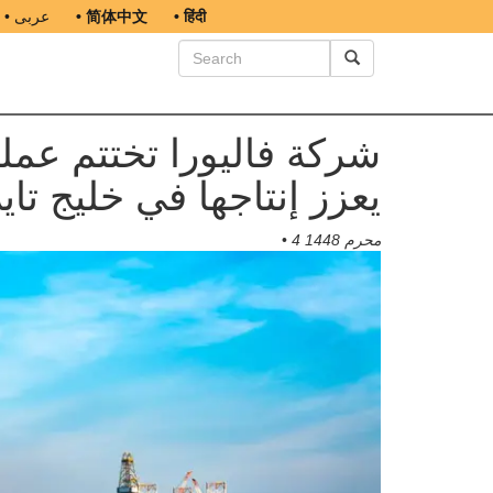
• हिंदी
• 简体中文
• عربى
شركة فاليورا تختتم عملي
يعزز إنتاجها في خليج تايل
4 محرم 1448
•