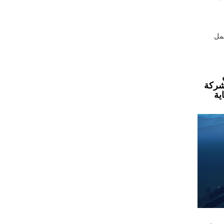
شمل
لشركة
ية