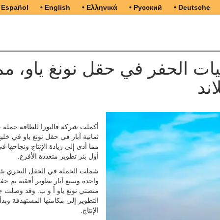
 Español
• English
• Ελληνικά
• Русский
• Deutsche
ات الحفر في حقل نونغ ياو، مم
اند
أكملت شركة فاليورا للطاقة حملة 
ثمانية آبار في حقل نونغ ياو في خليج 
مما أدى إلى زيادة الإنتاج ونجاحها ف
أول بئر تطوير متعددة الأفرع.
شملت الحملة في الحقل البحري بئر 
واحدة وسبع آبار تطوير أفقية تم حف
منصتي نونغ ياو أ و ب. وقد وصلت جم
التطوير إلى مكامنها المستهدفة وبد
الإنتاج.