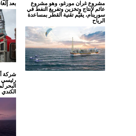
بعد إلغا
مشروع غران مورغو، وهو مشروع
عائم لإنتاج وتخزين وتفريغ النفط في
سورينام، يقيّم تقنية القطر بمساعدة
الرياح
شركة أو
رئيسي 
البحر ل
الكندي