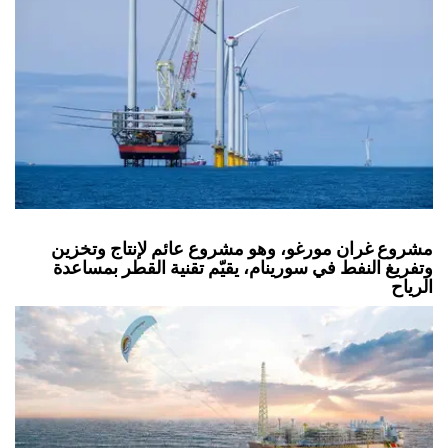
مشروع غران مورغو، وهو مشروع عائم لإنتاج وتخزين
وتفريغ النفط في سورينام، يقيّم تقنية القطر بمساعدة
الرياح