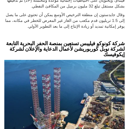
فيتنام، ويحتويان على احتياطيات إجمالية مؤكدة ومحتملة (2P) تم تدقيقها
بشكل مستقل تبلغ 32 مليون برميل من المكافئ النفطي.
وقال جايدستون إن منطقة الترخيص الأوسع يمكن أن تحتوي على ما يصل
إلى 1.5 تريليون قدم مكعب من الغاز غير المعرض للخطر في مكانه، مما
يوفر إمكانية تمديد أو زيادة الإنتاج إلى ما بعد التطوير الأولي.
شركة كونوكو فيليبس تستعين بمنصة الحفر البحرية التابعة
لشركة نوبل كوربوريشن لأعمال الدعاية والإعلان لشركة
إيكوفيسك