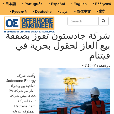
• 日本語
• Português
• Español
• English
• Ελληνικά
• हिंदी
• 简体中文
• عربى
• Deutsche
• Русский
شركة جادستون تفوز بصفقة
بيع الغاز لحقول بحرية في
فيتنام
3 ذو القعدة 1447
•
وقّعت شركة
Jadestone Energy
اتفاقية بيع وشراء
الغاز مع شركة PV
Gas، وهي شركة
تابعة لشركة
Petrovietnam
المملوكة للدولة،