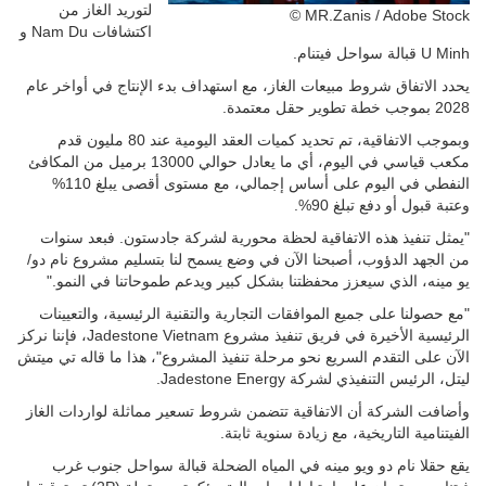
لتوريد الغاز من
© MR.Zanis / Adobe Stock
اكتشافات Nam Du و
U Minh قبالة سواحل فيتنام.
يحدد الاتفاق شروط مبيعات الغاز، مع استهداف بدء الإنتاج في أواخر عام
2028 بموجب خطة تطوير حقل معتمدة.
وبموجب الاتفاقية، تم تحديد كميات العقد اليومية عند 80 مليون قدم
مكعب قياسي في اليوم، أي ما يعادل حوالي 13000 برميل من المكافئ
النفطي في اليوم على أساس إجمالي، مع مستوى أقصى يبلغ 110%
وعتبة قبول أو دفع تبلغ 90%.
"يمثل تنفيذ هذه الاتفاقية لحظة محورية لشركة جادستون. فبعد سنوات
من الجهد الدؤوب، أصبحنا الآن في وضع يسمح لنا بتسليم مشروع نام دو/
يو مينه، الذي سيعزز محفظتنا بشكل كبير ويدعم طموحاتنا في النمو."
"مع حصولنا على جميع الموافقات التجارية والتقنية الرئيسية، والتعيينات
الرئيسية الأخيرة في فريق تنفيذ مشروع Jadestone Vietnam، فإننا نركز
الآن على التقدم السريع نحو مرحلة تنفيذ المشروع"، هذا ما قاله تي ميتش
ليتل، الرئيس التنفيذي لشركة Jadestone Energy.
وأضافت الشركة أن الاتفاقية تتضمن شروط تسعير مماثلة لواردات الغاز
الفيتنامية التاريخية، مع زيادة سنوية ثابتة.
يقع حقلا نام دو ويو مينه في المياه الضحلة قبالة سواحل جنوب غرب