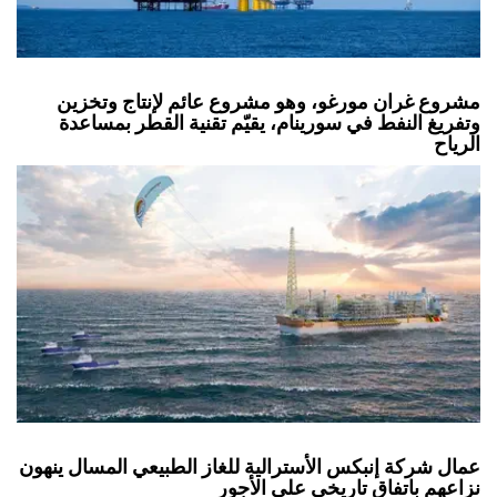
مشروع غران مورغو، وهو مشروع عائم لإنتاج وتخزين
وتفريغ النفط في سورينام، يقيّم تقنية القطر بمساعدة
الرياح
عمال شركة إنبكس الأسترالية للغاز الطبيعي المسال ينهون
نزاعهم باتفاق تاريخي على الأجور