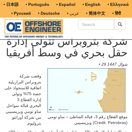
• 日本語
• Português
• Español
• English
• Ελληνικά
• हिंदी
• 简体中文
• عربى
• Deutsche
• Русский
شركة بتروبراس تتولى إدارة
حقل بحري في وسط أفريقيا
29 شوال 1447
•
وقعت شركة
بتروبراس البرازيلية
اتفاقية للاستحواذ على
حصة 75% وتولي
إدارة القطاع 3
البحري قبالة سواحل
ساو تومي وبرينسيبي
موقع القطاع رقم 3، قبالة الشاطئ – ساو تومي
من شركة أورانتو
وبرينسيبي (Credit: Petrobras)
بتروليوم.