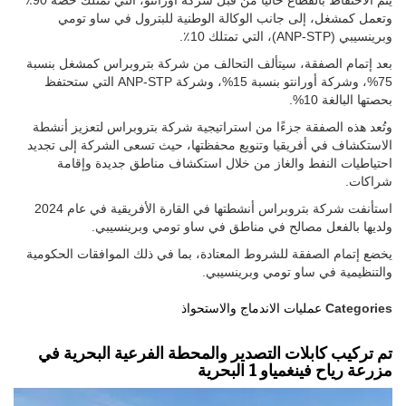
يتم الاحتفاظ بالقطاع حاليًا من قبل شركة أورانتو، التي تمتلك حصة 90٪
وتعمل كمشغل، إلى جانب الوكالة الوطنية للبترول في ساو تومي
وبرينسيبي (ANP-STP)، التي تمتلك 10٪.
بعد إتمام الصفقة، سيتألف التحالف من شركة بتروبراس كمشغل بنسبة
75%، وشركة أورانتو بنسبة 15%، وشركة ANP-STP التي ستحتفظ
بحصتها البالغة 10%.
وتُعد هذه الصفقة جزءًا من استراتيجية شركة بتروبراس لتعزيز أنشطة
الاستكشاف في أفريقيا وتنويع محفظتها، حيث تسعى الشركة إلى تجديد
احتياطيات النفط والغاز من خلال استكشاف مناطق جديدة وإقامة
شراكات.
استأنفت شركة بتروبراس أنشطتها في القارة الأفريقية في عام 2024
ولديها بالفعل مصالح في مناطق في ساو تومي وبرينسيبي.
يخضع إتمام الصفقة للشروط المعتادة، بما في ذلك الموافقات الحكومية
والتنظيمية في ساو تومي وبرينسيبي.
Categories
عمليات الاندماج والاستحواذ
تم تركيب كابلات التصدير والمحطة الفرعية البحرية في
مزرعة رياح فينغمياو 1 البحرية