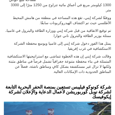
1300 كيلومتر مربع في أعماق مائية تتراوح من 1250 مترًا إلى 3300
متر.
ووفقًا لشركة إيني، تقع هذه المساحة في منطقة من هامش المحيط
الأطلسي حيث تم اكتشاف الهيدروكربونات سابقًا.
تم توقيع الاتفاقية من قبل شركة إيني ووزارة الطاقة والبترول في غامبيا،
ممثلة بوزير الطاقة والبترول ناني جوارا.
يمثل هذا الفوز دخول شركة إيني إلى غامبيا ويوسع محفظة الشركة
الاستكشافية في غرب إفريقيا.
وقالت شركة إيني إن هذه الخطوة تتماشى مع استراتيجيتها الاستكشافية
المتمثلة في بناء محفظة متنوعة جغرافياً تشمل فرصاً في مناطق مثبتة
ولكنها لا تزال غير مستكشفة بشكل كافٍ ومناطق ناشئة، فضلاً عن
المناطق الحدودية ذات الإمكانات العالية.
شركة كونوكو فيليبس تستعين بمنصة الحفر البحرية التابعة
لشركة نوبل كوربوريشن لأعمال الدعاية والإعلان لشركة
إيكوفيسك