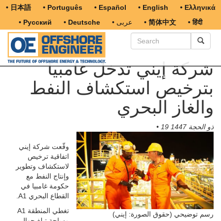
• 日本語
• Português
• Español
• English
• Ελληνικά
• हिंदी
• 简体中文
• عربى
• Deutsche
• Русский
شركة إيني تدخل غامبيا
بترخيص استكشاف النفط
والغاز البحري
19 ذو الحجة 1447
•
وقّعت شركة إيني
اتفاقية ترخيص
لاستكشاف وتطوير
وإنتاج النفط مع
حكومة غامبيا في
القطاع البحري A1.
تغطي المنطقة A1
رسم توضيحي (حقوق الصورة: إيني)
مساحة تبلغ حوالي