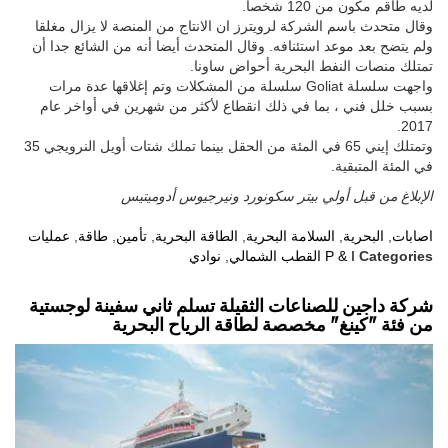
وقالت الشركة في بيان "عملت جميع اجراءات السلامة على نحو مناسب:
تم ​​اغلاق الانتاج وتحرك الطاقم الى قوارب النجاة." وقال ايني ان الجهاز
لديه طاقم مكون من 120 شخصا.
وقال متحدث باسم الشركة لرويترز ان الانتاج من المنصة لا يزال مغلقا
ولم يتضح بعد موعد استئنافه. وقال المتحدث أيضا أنه من الشائع جدا أن
تمتلك منصات النفط البحرية أحواض ساونا.
واجهت سلسلة Goliat سلسلة من المشكلات وتم إغلاقها عدة مرات
بسبب خلل فني ، بما في ذلك انقطاع لأكثر من شهرين في أواخر عام
2017.
وتمتلك إيني 65 في المئة من الحقل بينما تملك شتات أويل النرويجي 35
في المئة المتبقية.
الإبلاغ من قبل أولي بيتر سكونورد ونيرجيوس أدوميتيس
اصابات
,
البحرية
,
السلامة البحرية
,
الطاقة البحرية
,
تأمين
,
طاقة
,
عمليات
Categories
نوادي P & I
القطب الشمالي
,
شركة داجين للصناعات الثقيلة تسلم ثاني سفينة لوجستية
من فئة "كينغ" مخصصة لطاقة الرياح البحرية