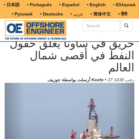
• 日本語
• Português
• Español
• English
• Ελληνικά
• हिंदी
• 简体中文
• عربى
• Deutsche
• Русский
حريق في ساونا يغلق حقول
النفط في أقصى شمال
العالم
27 رجب 1439
•
أرسلت بواسطة جوزيف Keefe
Previous
Next