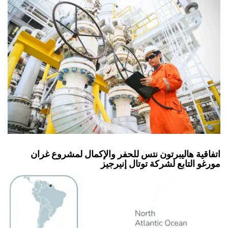
اتفاقية هاليبرتون نتس للحفر والإكمال لمشروع غران
مورغو التابع لشركة توتال إنيرجيز