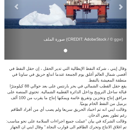
Goliat FPSO (© Eni Norge)
وقال إيني ، شركة النفط الإيطالية التي تدير الحقل ، إن حقل النفط في
أقصى شمال العالم أغلق يوم الجمعة عندما اندلع حريق في ساونا في
منطقة المعيشة بالنفط.
يقع حقل القطب الشمالي في بحر بارنتس على بعد حوالي 88 كيلومترًا
قبالة ساحل النرويج وداخل الدائرة القطبية الشمالية. تحتوي المنصة على
مرافق إنتاج وتخزين وتفريغ عائمة ويمكنها إنتاج ما يقرب من 100 ألف
برميل من النفط الخام يوميًا.
وقالت ايني انه تم اخماد الحريق سريعا ولم يصب أي من أفراد الطاقم
رغم تطور بعض الدخان.