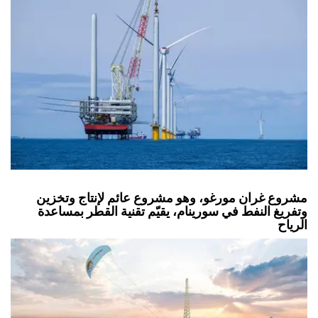
مشروع غران مورغو، وهو مشروع عائم لإنتاج وتخزين
وتفريغ النفط في سورينام، يقيّم تقنية القطر بمساعدة
الرياح