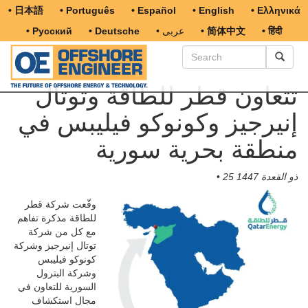
• 日本語
• Português
• Español
• English
• Ελληνικά
• हिंदी
• 简体中文
• عربى
• Deutsche
• Русский
تتعاون قطر للطاقة وتوتال
إنيرجيز وكونوكو فيليبس في
منطقة بحرية سورية
25 ذو القعدة 1447
•
وقّعت شركة قطر
للطاقة مذكرة تفاهم
مع كل من شركة
توتال إنيرجيز وشركة
كونوكو فيليبس
وشركة البترول
السورية للتعاون في
مجال استكشاف