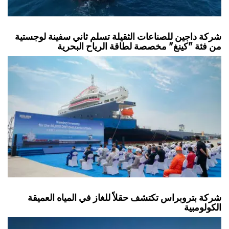
شركة داجين للصناعات الثقيلة تسلم ثاني سفينة لوجستية
من فئة "كينغ" مخصصة لطاقة الرياح البحرية
شركة بتروبراس تكتشف حقلاً للغاز في المياه العميقة
الكولومبية