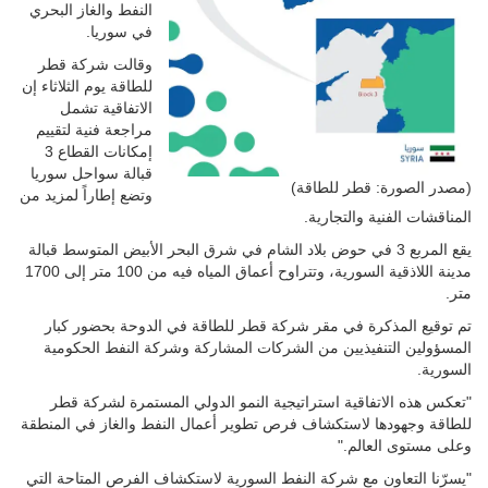
النفط والغاز البحري
في سوريا.
وقالت شركة قطر
للطاقة يوم الثلاثاء إن
الاتفاقية تشمل
مراجعة فنية لتقييم
إمكانات القطاع 3
قبالة سواحل سوريا
(مصدر الصورة: قطر للطاقة)
وتضع إطاراً لمزيد من
المناقشات الفنية والتجارية.
يقع المربع 3 في حوض بلاد الشام في شرق البحر الأبيض المتوسط قبالة
مدينة اللاذقية السورية، وتتراوح أعماق المياه فيه من 100 متر إلى 1700
متر.
تم توقيع المذكرة في مقر شركة قطر للطاقة في الدوحة بحضور كبار
المسؤولين التنفيذيين من الشركات المشاركة وشركة النفط الحكومية
السورية.
"تعكس هذه الاتفاقية استراتيجية النمو الدولي المستمرة لشركة قطر
للطاقة وجهودها لاستكشاف فرص تطوير أعمال النفط والغاز في المنطقة
وعلى مستوى العالم."
"يسرّنا التعاون مع شركة النفط السورية لاستكشاف الفرص المتاحة التي