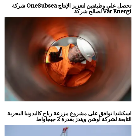
شركة OneSubsea تحصل على وظيفتين لتعزيز الإنتاج
لصالح شركة Vår Energi
اسكتلندا توافق على مشروع مزرعة رياح كاليدونيا البحرية
التابعة لشركة أوشن ويندز بقدرة 2 جيجاواط