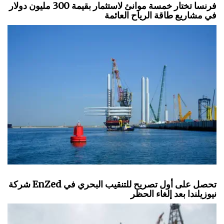
فرنسا تختار خمسة موانئ لاستثمار بقيمة 300 مليون دولار
في مشاريع طاقة الرياح العائمة
شركة EnZed تحصل على أول تصريح للتنقيب البحري في
نيوزيلندا بعد إلغاء الحظر