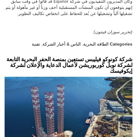
وكان المديرون التنفيذيون في شركة Equinor قد قالوا في وقت سابق
إنهم يتوقعون أن تكون المنشآت المستقبلية أخف وزناً أو غير مأهولة أو يتم
تشغيلها آلياً وتشغيلها عن بُعد للحفاظ على انخفاض تكاليف التطوير.
(تحرير سوزان فينتون)
Categories
الطاقة البحرية
,
الناس & أخبار الشركة
,
تقنية
شركة كونوكو فيليبس تستعين بمنصة الحفر البحرية التابعة
لشركة نوبل كوربوريشن لأعمال الدعاية والإعلان لشركة
إيكوفيسك