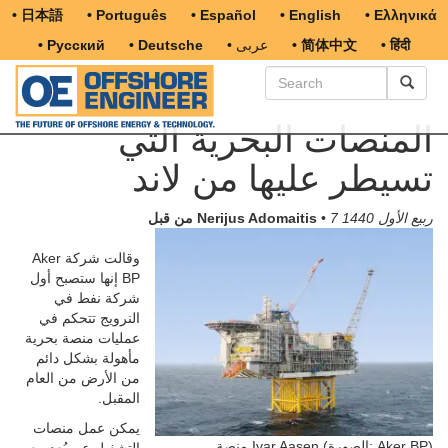
• 日本語
• Português
• Español
• English
• Ελληνικά
• हिंदी
• 简体中文
• عربى
• Deutsche
• Русский
المنصات البحرية التي
تسيطر عليها من لاند
7 ربيع الأول 1440
•
من قبل Nerijus Adomaitis
وقالت شركة Aker
BP إنها ستصبح أول
شركة نفط في
النرويج تتحكم في
عمليات منصة بحرية
مأهولة بشكل دائم
من الأرض من العام
المقبل.
يمكن عمل منصات
منصة Ivar Aasen (الصورة: Aker BP)