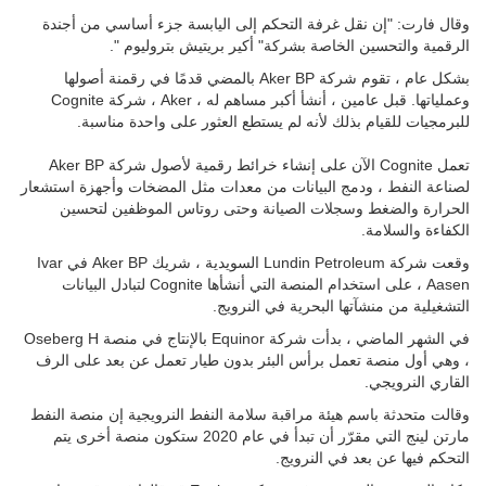
وقال فارت: "إن نقل غرفة التحكم إلى اليابسة جزء أساسي من أجندة
الرقمية والتحسين الخاصة بشركة" أكير بريتيش بتروليوم ".
بشكل عام ، تقوم شركة Aker BP بالمضي قدمًا في رقمنة أصولها
وعملياتها. قبل عامين ، أنشأ أكبر مساهم له ، Aker ، شركة Cognite
للبرمجيات للقيام بذلك لأنه لم يستطع العثور على واحدة مناسبة.
تعمل Cognite الآن على إنشاء خرائط رقمية لأصول شركة Aker BP
لصناعة النفط ، ودمج البيانات من معدات مثل المضخات وأجهزة استشعار
الحرارة والضغط وسجلات الصيانة وحتى روتاس الموظفين لتحسين
الكفاءة والسلامة.
وقعت شركة Lundin Petroleum السويدية ، شريك Aker BP في Ivar
Aasen ، على استخدام المنصة التي أنشأها Cognite لتبادل البيانات
التشغيلية من منشآتها البحرية في النرويج.
في الشهر الماضي ، بدأت شركة Equinor بالإنتاج في منصة Oseberg H
، وهي أول منصة تعمل برأس البئر بدون طيار تعمل عن بعد على الرف
القاري النرويجي.
وقالت متحدثة باسم هيئة مراقبة سلامة النفط النرويجية إن منصة النفط
مارتن لينج التي مقرّر أن تبدأ في عام 2020 ستكون منصة أخرى يتم
التحكم فيها عن بعد في النرويج.