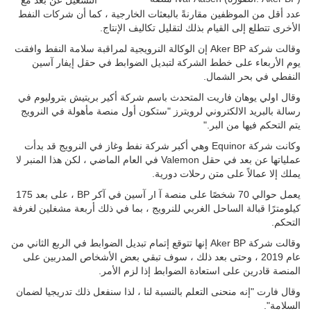
التشغيل عن بُعد مع
عدد أقل من الموظفين مقارنةً بالبعثات الخارجية ، كما أن شركات النفط
الأخرى تتطلع إلى القيام بذلك لتقليل تكاليف الإنتاج.
وقالت شركة Aker BP إن الوكالة النرويجية لمراقبة سلامة النفط وافقت
يوم الأربعاء على خطط الشركة لتبديل الضوابط في حقل إيفار آسين
النفطي في بحر الشمال.
وقال اولي يوهان فاريت المتحدث باسم شركة أكير بريتيش بتروليوم في
رسالة بالبريد الالكتروني لرويترز "ستكون أول منصة مأهولة في النرويج
يتم التحكم فيها من البر."
وكانت شركة Equinor وهي أكبر شركة نفط وغاز في النرويج قد بدأت
عملياتها عن بعد في حقل Valemon في العام الماضي ، لكن هذا المنبر لا
يملك إلا عمالاً على متن رحلات دورية.
يعمل حوالي 70 شخصًا على منصة آ Iر آسين في آكر BP ، على بعد 175
كيلومترًا قبالة الساحل الغربي للنرويج ، بما في ذلك أربعة مشغلين لغرفة
التحكم.
وقالت شركة Aker BP إنها تتوقع إتمام تبديل الضوابط في الربع الثاني من
عام 2019 ، وحتى بعد ذلك ، سوف تبقي بعض الأشخاص المدربين على
المنصة قادرين على استعادة الضوابط إذا لزم الأمر.
وقال فارت "إنه منحنى التعلم بالنسبة لنا ، لذا سنفعل ذلك تدريجيا لضمان
السلامة".