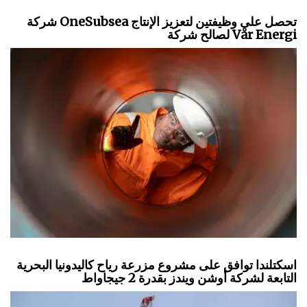
شركة OneSubsea تحصل على وظيفتين لتعزيز الإنتاج
لصالح شركة Vår Energi
اسكتلندا توافق على مشروع مزرعة رياح كاليدونيا البحرية
التابعة لشركة أوشن ويندز بقدرة 2 جيجاواط