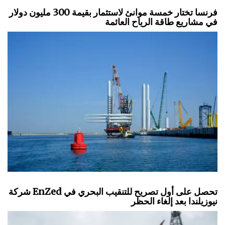
فرنسا تختار خمسة موانئ لاستثمار بقيمة 300 مليون دولار
في مشاريع طاقة الرياح العائمة
شركة EnZed تحصل على أول تصريح للتنقيب البحري في
نيوزيلندا بعد إلغاء الحظر