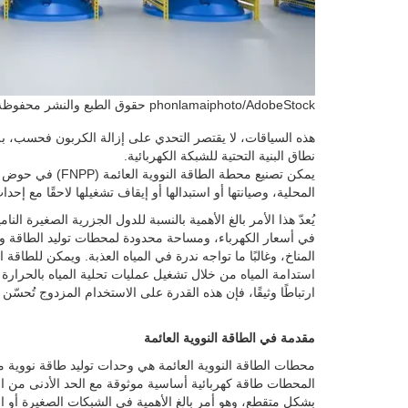
حقوق الطبع والنشر محفوظة لـ phonlamaiphoto/AdobeStock
هذه السياقات، لا يقتصر التحدي على إزالة الكربون فحسب، بل
نطاق البنية التحتية للشبكة الكهربائية.
يمكن تصنيع محطة ا
المحلية، وصيانتها أو استبدالها أو إيقاف تشغيلها لاحقًا مع 
يُعدّ هذا الأمر بالغ الأهمية بالنسبة للدول الجزرية الصغيرة ال
في أسعار الكهرباء، ومساحة محدودة لمحطات توليد الطاقة وا
المناخ، وغالبًا ما تواجه ندرة في المياه العذبة. ويمكن للطا
استدامة المياه من خلال تشغيل عمليات تحلية المياه بالحرارة ا
ارتباطًا وثيقًا، فإن هذه القدرة على الاستخدام المزدوج تُحسّن
مقدمة في الطاقة النووية العائمة
محطات الطاقة النووية العائمة هي وحدات توليد طاقة نووية م
المحطات طاقة كهربائية أساسية موثوقة مع الحد الأدنى من ان
بشكل متقطع، وهو أمر بالغ الأهمية في الشبكات الصغيرة أو ا