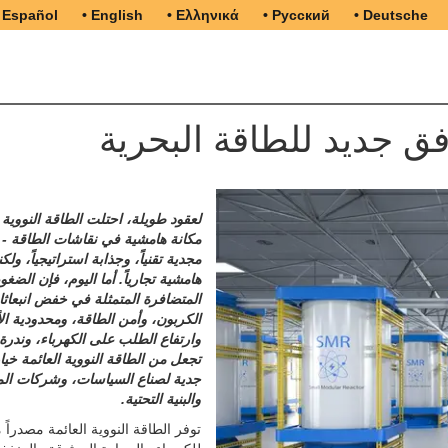
 Español
• English
• Ελληνικά
• Русский
• Deutsche
أفق جديد للطاقة البحرية
لعقود طويلة، احتلت الطاقة النووية ا
مكانة هامشية في نقاشات الطاقة -
مجدية تقنياً، وجذابة استراتيجياً، ولكن
هامشية تجارياً. أما اليوم، فإن الضغ
المتضافرة المتمثلة في خفض انبعاث
الكربون، وأمن الطاقة، ومحدودية ا
وارتفاع الطلب على الكهرباء، وندرة ا
تجعل من الطاقة النووية العائمة خيارا
جدية لصناع السياسات، وشركات ال
والبنية التحتية.
توفر الطاقة النووية العائمة مصدراً م