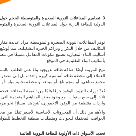
3. تصاميم المفاعلات النووية الصغيرة والمتوسطة الحجم حول العالم حسب فئة التكنولوجيا.
الدولية للطاقة الذرية حول المفاعلات النووية الصغيرة والمتوسطة 
توفر المفاعلات النووية الصغيرة والمتوسطة مزايا عديدة مقارن
التكاليف من خلال التكرار وتراكم الخبرة التشغيلية، مما يُوسّ
أساليب البناء المعيارية تصنيع مكونات المفاعل مسبقًا في مصا
بأساليب البناء التقليدية في الموقع.
تتيح المرونة أيضًا إضافة طاقة تدريجية بناءً على الطلب. بالنس
العملاء إلى محطة طاقة أساسية كبيرة واحدة، بل إلى مصدر ط
مجمع صناعي، أو منجم ناءٍ، أو ميناء، أو محطة تحلية مياه، أ
تُعدّ دورات التزود بالوقود جزءًا هامًا من القيمة المضافة. فبح
واردات منتظمة من الوقود الأحفوري، يُتيح هذا مسارًا نحو مزيد
والأهم من ذلك، أن المخزونات الأساسية الأصغر تقلل من مخ
العواقب المحتملة للحوادث ومتطلبات منطقة التخطيط للطوار
تحديد الأسواق ذات الأولوية للطاقة النووية العائمة