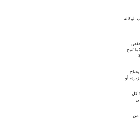
لية للطاقة الذرية. 2022. كتيب الوكالة
 خفض
ا تُتيح
يحتاج
يرة، أو
ا كل
ليًا على
 من