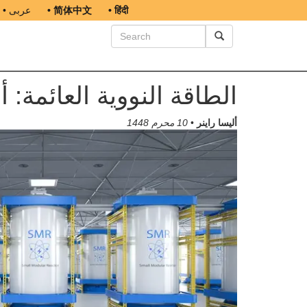
• हिंदी
• 简体中文
• عربى
الطاقة النووية العائمة: 
أليسا راينر
•
10 محرم 1448