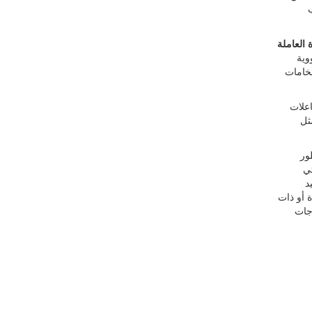
ب
العاملة
وية
لخامات
اعلات
ثل
يتطور
تي
د
ة أو ذات
رجات