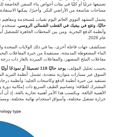
تصنيعها جزئيًا أو كليًا في بيئات أحواض بناء السفن الخاضعة ل
مساحات شاسعة من الأراضي البكر. وأخيرًا، يمكنها الاستفادة م
يشمل المشهد النووي العائم اليوم تقنيات مُستخدمة ومفاهيم ن
حاليًا، وتقع في بيفيك في القطب الشمالي الروسي.
تستخدم ال
وأنظمة الدفع البحرية. ومن بين المحطات الجاهزة للتشغيل أيض
عام 2028.
تستكشف جهات فاعلة أخرى، بما في ذلك الولايات المتحدة والد
الماء المضغوطة المدمجة، مستفيدةً من خبرة المفاعلات البحرية
مفاعلات الملح المنصهر، والمفاعلات المبردة بالغاز ذات درجة 
بحسب تحليل المؤلف،
يوجد حاليًا 118 تصميمًا أو نموذجًا أوليًا لمفاعلات محطة فوكوشيما دايتشي النووية على مستوى العالم
السوق عبر مسارات متوازية متعددة، تشمل: أنظمة التبريد المائ
تستفيد من خبرة أنظمة الدفع وكاسحات الجليد؛ وأنظمة درجات ال
المشترك للطاقة؛ وتصاميم الطيف السريع ذات إمكانية دورة وقو
الأهمية البالغة. ويكتسب هذا الأمر أهمية تجارية بالغة، إذ أ
حرارة تشغيل مختلفة، وأسواق استخدام نهائية مختلفة، ومس