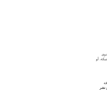
دوى
بكة، أو
قة
و نشر