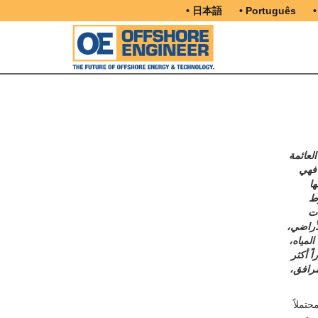
• 日本語
• Português
•
لعائمة
 فهي
ها
وط
ات
لأراضي،
لمياه،
ً أكثر
مرافق،
حتملاً