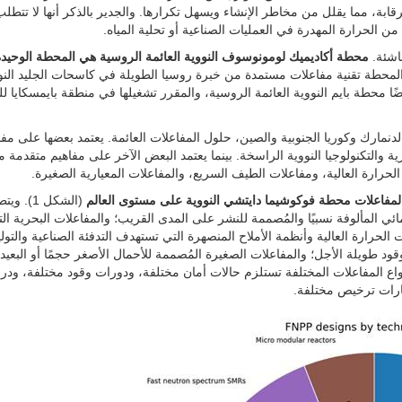
لرقابة، مما يقلل من مخاطر الإنشاء ويسهل تكرارها. والجدير بالذكر أنها لا تتطل
ن الحرارة المهدرة في العمليات الصناعية أو تحلية المياه.
اشئة.
محطة أكاديميك لومونوسوف النووية العائمة الروسية هي المحطة الوحيدة 
محطة تقنية مفاعلات مستمدة من خبرة روسيا الطويلة في كاسحات الجليد النو
ًا محطة بايم النووية العائمة الروسية، والمقرر تشغيلها في منطقة بايمسكايا ل
نمارك وكوريا الجنوبية والصين، حلول المفاعلات العائمة. يعتمد بعضها على مف
 والتكنولوجيا النووية الراسخة. بينما يعتمد البعض الآخر على مفاهيم متقدمة م
الحرارة العالية، ومفاعلات الطيف السريع، والمفاعلات المعيارية الصغيرة.
(الشكل 1). و
ي المألوفة نسبيًا والمُصممة للنشر على المدى القريب؛ والمفاعلات البحرية ال
حرارة العالية وأنظمة الأملاح المنصهرة التي تستهدف التدفئة الصناعية والتولي
د طويلة الأجل؛ والمفاعلات الصغيرة المُصممة للأحمال الأصغر حجمًا أو البعيد
ن أنواع المفاعلات المختلفة تستلزم حالات أمان مختلفة، ودورات وقود مختلفة، ود
ارات ترخيص مختلفة.