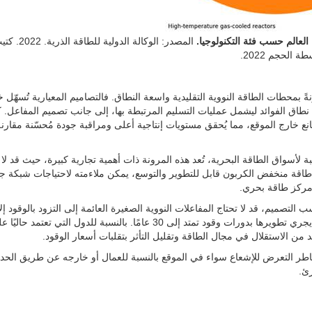
المصدر: الوكالة الدو
الحجم 2022.
ةً بمحطات الطاقة النووية التقليدية واسعة النطاق. فالتصاميم المعيارية تُسهّل
ع نطاق الفوائد ليشمل عمليات التسليم المرتبطة بها، إلى جانب تصميم المفاعل. كم
نع خارج الموقع، مما يُحقق مستويات إنتاجية أعلى ومراقبة جودة مُحسّنة مقارنةً
بة لأسواق الطاقة البحرية، تُعد هذه المرونة ذات أهمية تجارية كبيرة، حيث قد لا 
اقة منخفض الكربون قابل للتطوير والتوسع، يمكن ملاءمته لاحتياجات شبكة جز
و مركز طاقة بحري.
سب التصميم، قد لا تحتاج المفاعلات النووية الصغيرة العائمة إلى التزود بالوقود إل
ثلاث إلى سبع سنوات، مع وجود بعض المفاهيم المتقدمة التي يجري تطويرها بدورات وقود تمتد إلى 30 عامًا. بالنسبة للدول التي تعتمد حا
 من الاستقلال في مجال الطاقة وتقليل التأثر بتقلبات أسعار الوقود.
اطر التعرض للإشعاع سواء في الموقع بالنسبة للعمال أو خارجه عن طريق الحد
ئ.