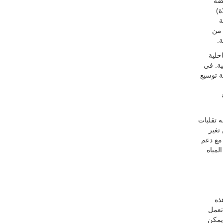
فضة
ة)
ة
 من
ة.
حلية
ية. في
ة توسيع
ه تقلبات
تغير
 مع دعم
لمياه
ذه
تعمل
يمكن