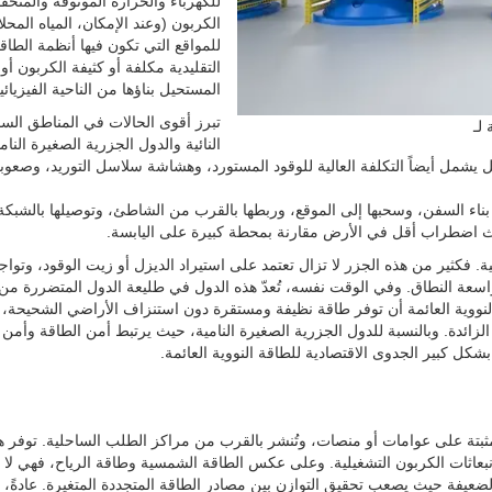
للكهرباء والحرارة الموثوقة والمنخ
الكربون (وعند الإمكان، المياه المحلا
للمواقع التي تكون فيها أنظمة الطاق
التقليدية مكلفة أو كثيفة الكربون أو
المستحيل بناؤها من الناحية الفيزيائي
تبرز أقوى الحالات في المناطق السا
النائية والدول الجزرية الصغيرة النام
 يشمل أيضاً التكلفة العالية للوقود المستورد، وهشاشة سلاسل التوريد، وصعوب
لطاقة النووية العائمة (FNPP) في حوض بناء السفن، وسحبها إلى الموقع، وربطها بالقرب من الشاطئ، وتوصيلها بالشبكة
إحداث اضطراب أقل في الأرض مقارنة بمحطة كبيرة على اليابسة.
نامية. فكثير من هذه الجزر لا تزال تعتمد على استيراد الديزل أو زيت الوقود، وتواج
سعة النطاق. وفي الوقت نفسه، تُعدّ هذه الدول في طليعة الدول المتضررة من 
قة النووية العائمة أن توفر طاقة نظيفة ومستقرة دون استنزاف الأراضي الشحيحة،
لزائدة. وبالنسبة للدول الجزرية الصغيرة النامية، حيث يرتبط أمن الطاقة وأمن ا
 بشكل كبير الجدوى الاقتصادية للطاقة النووية العائمة.
ثبتة على عوامات أو منصات، وتُنشر بالقرب من مراكز الطلب الساحلية. توفر ه
بعاثات الكربون التشغيلية. وعلى عكس الطاقة الشمسية وطاقة الرياح، فهي لا 
لضعيفة حيث يصعب تحقيق التوازن بين مصادر الطاقة المتجددة المتغيرة. عادةً، 