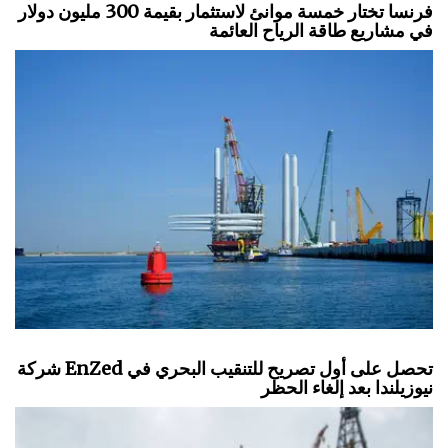
فرنسا تختار خمسة موانئ لاستثمار بقيمة 300 مليون دولار
في مشاريع طاقة الرياح العائمة
شركة EnZed تحصل على أول تصريح للتنقيب البحري في
نيوزيلندا بعد إلغاء الحظر