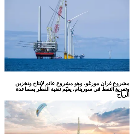
مشروع غران مورغو، وهو مشروع عائم لإنتاج وتخزين
وتفريغ النفط في سورينام، يقيّم تقنية القطر بمساعدة
الرياح