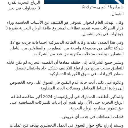
الرياح البحرية بقدرة
© شيرابريا / أدوبي ستوك
3 جيجاوات في بحر
الشمال.
وكان الهدف العام للحوار السوقي هو الكشف عن الأسباب الحاسمة وراء
قرار الشركات بعدم تقديم عطاءات لمشروع طاقة الرياح البحرية بقدرة 3
جيجاوات في بحر الشمال.
وفي هذا الصدد، عقدت وكالة الطاقة الدنمركية اجتماعات فردية مع 17
شركة تتألف من مجموعة واسعة من المطورين والمقاولين من الباطن
النشطين، وتلقت مدخلات مكتوبة من عدد من الشركات.
وتشير جميع الشركات إلى حقيقة مفادها أن القضية التجارية لم تكن قابلة
للتطبيق بسبب مزيج من ارتفاع التكاليف بشكل حاد واحتمال تضييق
مصادر الإيرادات في سوق الكهرباء الدنماركية.
وعلاوة على ذلك، أدت حالة عدم اليقين في السوق على وجه الخصوص
إلى زيادة أقساط المخاطر ومعدلات العائد المطلوبة.
وللتذكير، أطلقت الدنمارك في أبريل/نيسان 2024 أكبر مناقصة لطاقة
الرياح البحرية حتى الآن، ولم تقدم أي إعانات للشركات المتنافسة على
حق تطوير مشاريع الرياح البحرية.
فشلت العطاءات في جذب أي عروض.
وسيتم إدراج
نتائج حوار السوق
في العمل التحضيري بهدف فتح عمليات