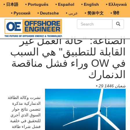
• 日本語
• Português
• Español
• English
• Ελληνικά
• हिंदी
• 简体中文
• عربى
• Deutsche
• Русский
الصناعة: "حالة العمل غير
القابلة للتطبيق" هي السبب
وراء فشل مناقصة OW في
الدنمارك
29 شعبان 1446
•
نشرت وكالة الطاقة
الدنماركية مذكرة
تتضمن نتائج حوار
السوق الذي أجري
للتحقيق في خلفية
فشل شراء طاقة