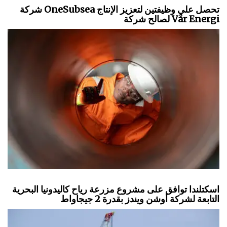
شركة OneSubsea تحصل على وظيفتين لتعزيز الإنتاج
لصالح شركة Vår Energi
اسكتلندا توافق على مشروع مزرعة رياح كاليدونيا البحرية
التابعة لشركة أوشن ويندز بقدرة 2 جيجاواط