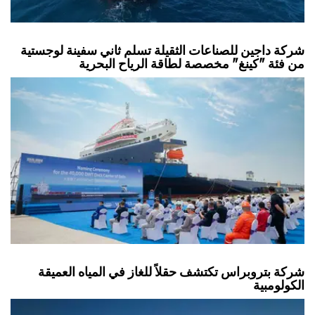
شركة داجين للصناعات الثقيلة تسلم ثاني سفينة لوجستية
من فئة "كينغ" مخصصة لطاقة الرياح البحرية
شركة بتروبراس تكتشف حقلاً للغاز في المياه العميقة
الكولومبية