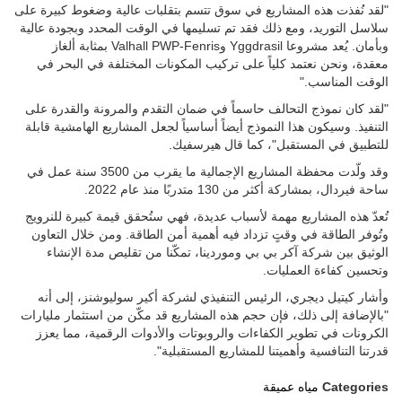
"لقد نُفذت هذه المشاريع في سوق تتسم بتقلبات عالية وضغوط كبيرة على
سلاسل التوريد، ومع ذلك فقد تم تسليمها في الوقت المحدد وبجودة عالية
وبأمان. يُعد مشروعا Yggdrasil وValhall PWP-Fenris بمثابة ألغاز
معقدة، ونحن نعتمد كلياً على تركيب المكونات المختلفة في البحر في
الوقت المناسب."
"لقد كان نموذج التحالف حاسماً في ضمان التقدم والمرونة والقدرة على
التنفيذ. وسيكون هذا النموذج أيضاً أساسياً لجعل المشاريع الهامشية قابلة
للتطبيق في المستقبل"، كما قال هيرسفيك.
وقد ولّدت محفظة المشاريع الإجمالية ما يقرب من 3500 سنة عمل في
ساحة فيردال، بمشاركة أكثر من 130 متدربًا منذ عام 2022.
تُعدّ هذه المشاريع مهمة لأسباب عديدة، فهي ستُحقق قيمة كبيرة للنرويج
وتُوفر الطاقة في وقتٍ تزداد فيه أهمية أمن الطاقة. ومن خلال التعاون
الوثيق بين شركة آكر بي بي وموردينا، تمكّنا من تقليص مدة الإنشاء
وتحسين كفاءة العمليات.
وأشار كيتيل ديجري، الرئيس التنفيذي لشركة أكير سوليوشنز، إلى أنه
"بالإضافة إلى ذلك، فإن حجم هذه المشاريع قد مكّن من استثمار مليارات
الكرونات في تطوير الكفاءات والروبوتات والأدوات الرقمية، مما يعزز
قدرتنا التنافسية وأهميتنا للمشاريع المستقبلية".
Categories
مياه عميقة