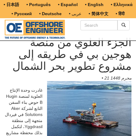
• 日本語
• Português
• Español
• English
• Ελληνικά
• हिंदी
• 简体中文
• عربى
• Deutsche
• Русский
الجزء العلوي من منصة
هوجين بي في طريقه إلى
مشروع تطوير بحر الشمال
21 محرم 1448
•
غادرت وحدة الإنتاج
العلوية لمنصة Hugin
B حوض بناء السفن
التابع لشركة Aker
Solutions في فيردال
متجهة إلى منطقة
Yggdrasil، لتكمل
بذلك محفظة مشاريع