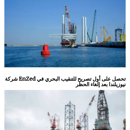
شركة EnZed تحصل على أول تصريح للتنقيب البحري في
نيوزيلندا بعد إلغاء الحظر