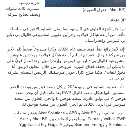
بحرية رئيسية
استمرت ثلاث سنوات
(حقوق الصورة: Aker BP)
ونصف لصالح شركة
Aker BP.
تم إبحار الجزء العلوي في 6 يوليو، مما يمثل التسليم الأخير في سلسلة
تتألف من أربعة هياكل فولاذية وجزأين علويين لمشروعي فالهال بي دبليو
بي-فينريس وإيغدراسيل.
"إنه لأمرٌ رائعٌ حقاً. فمنذ صيف عام 2024، ودّعنا مشروعاً ضخماً تلو الآخر
من شركة فيردال. فقد تم تسليم أربعة هياكل فولاذية ووحدتين علويتين
لمشروعينا فالهال بي دبليو بي-فينريس وإيغدراسيل. وهذا مثالٌ قويٌّ على
ما يمكن أن يحققه قطاع التوريد النرويجي من خلال التعاون الوثيق. أنا
فخورٌ للغاية"، هكذا صرّح كارل جوني هيرسفيك، الرئيس التنفيذي لشركة
آكر بي بي.
بدأت عملية التسليم في يونيو 2024 بهيكل منصة فينريس ووحدة الحفر
المسبق. تلتها هيكل منصة فالهال PWP بعد عام، قبل أن تبحر منصة
هوجين A في يوليو. غادرت منصة هوجين B والجزء العلوي من منصة
فينريس في أبريل 2026، ثم الجزء العلوي من منصة هوجين B.
يقوم التحالف بين Aker BP و ABB و Aker Solutions بتوفير منصات
Valhall PWP و Fenris، بينما يقوم التحالف بين Aker BP و Aker
Solutions و Siemens Energy بتوفير Hugin A و B لـ Yggdrasil.