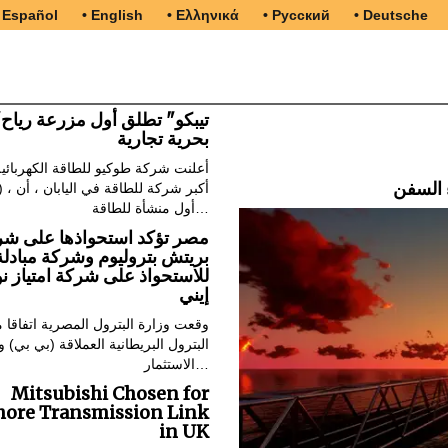
 Español
• English
• Ελληνικά
• Русский
• Deutsche
"تي
بحرية تجارية
أعلنت شركة طوكيو للطاقة الكهربائية
(Tepco) ، أك
أول منشأة للطاقة…
مصر تؤكد استحواذها على شر
بريتش بتروليوم وشركة مبادلة
للاستحواذ على شركة امتياز ن
إيني
وقعت وزارة البترول المصرية اتفاقا
البترول البريطانية العملاقة (بي بي)
الاستثمار…
Mitsubishi Chosen for
hore Transmission Link
in UK