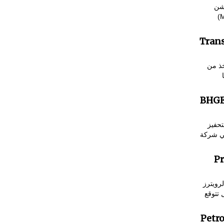
شن
 تابعة لها
اكتساح المحيط
خذ من
 توقع عقداً لمدة 3 سنوات مع
تحفيز
هي شركة
ج في
رويترز
 تتوقع
استكشاف