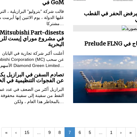
في GoM
قالت شركة "بتروليو" البرازيلية ، الت
 يرفض الحفر في القطب
عليها الدولة ، يوم الاثنين إنها أبرمت
مشتركا…
في مشروع موراي إيست للري
Prelude FLNG يبدأ الإنتاج في
البحرية
أعلنت أكبر شركة تجارية في اليابان
Mitsubishi Corporation (MC) ع
الأسهم في Diamond Green Limited…
تصادم السفن في البرازيل ي
عن الفجوات التنظيمية في الخ
البرازيل أكثر من الضعف في عدد عم
النفط من سفينة إلى سفينة محفوفة
بالمخاطر هذا العام ، ولكن…
«
‹
15
...
9
8
7
6
5
...
1
›
»