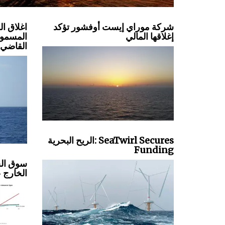
شركة موراي إيست أوفشور تؤكد
اغلاق ا
إغلاقها المالي
المسموح
القاضي
الريح البحرية: SeaTwirl Secures
Funding
سوق الخ
الخارج 