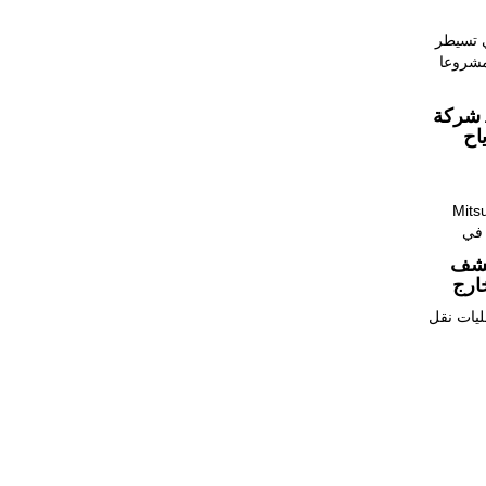
ي تسيطر
 مشروعا
شركة Mitsubishi Part-disests
اح
ن سحب
كشف
ارج
ليات نقل