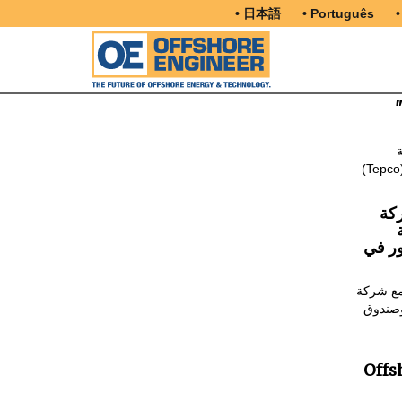
• 日本語
• Português
•
بكو" تطلق أول مزرعة رياح
بر شركة للطاقة في اليابان ، أن
كة
ور في
 مع شركة
 وصندوق
Offs