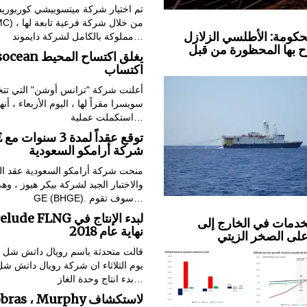
تم اختيار شركة ميتسوبيشي كوربوري
(MC) ، من خلال شركة فرعية
لحكومة: الأطلسي الزلازل
مملوكة بالكامل لشركة دايموند…
 بها المحظورة من قبل
Transocean يغلق 
اكتساب
أعلنت شركة "ترانس أوشن" التي تت
سويسرا مقراً لها ، اليوم الأربعاء ، أنها
استكملت عملية…
BHGE
شركة أرامكو السعودية
منحت شركة أرامكو السعودية عقد ال
والاختبار الجيد لشركة بيكر هيوز ، و
GE (BHGE). سوف تقوم…
Prelude FLNG لبدء الإنتا
دمات في الخارج إلى
نهاية عام 2018
على الصخر الزيتي
قالت متحدثة باسم رويال داتش شل ل
يوم الثلاثاء ان شركة رويال داتش شل
بدء انتاج وحدة الغاز…
Petrobras ، Murphy ل