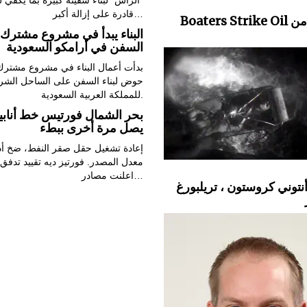
"ألزاس" لبناء سفينة كبيرة بما يكفي 
قادرة على إزالة أكبر…
Boaters Strike Oil خرجت من
البناء يبدأ في مشروع مشترك ل
السفن في أرامكو السعودية
بدأت أعمال البناء في مشروع مشترك 
حوض لبناء السفن على الساحل الش
للمملكة العربية السعودية.
بحر الشمال فورتيس خط أناب
يصل مرة أخرى ببطء
إعادة تشغيل حقل صقر النفط، ضخ أد
معدل المصدر. فورتيز ديه تقييد تدفق
اعلنت مصادر…
أنتوني كروستون ، تريلبورغ