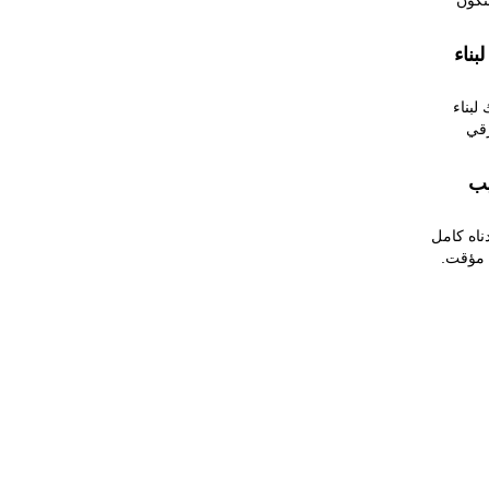
لتكون
بناء
لبناء
رقي
يب
ناه كامل
 مؤقت.