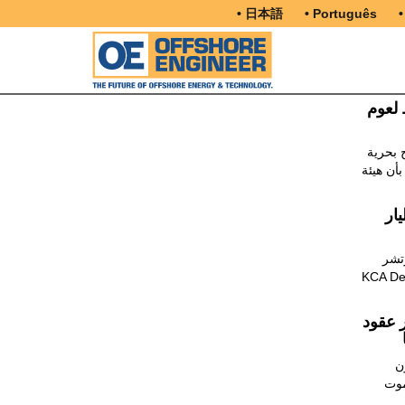
• 日本語
• Português
•
 لعوم
 بحرية
بأن هيئة
ل على 1.5 مليار
ر ،
Odfjell Dri لأعمال الحفر
 عقود
ن
موت