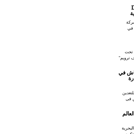
ائد
ة
ر هيئة مستقلة
 في
 تحت
ف ترويم"
عاش في
رة
تعدين
ش فى
عالم
لبحرية