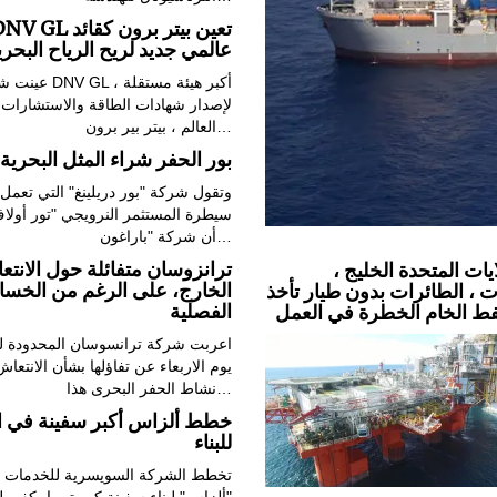
DNV GL تعين بيتر برون كق
عالمي جديد لريح الرياح البحري
عينت شركة DNV GL ، أكب
لإصدار شهادات الطاقة والاستشارات
العالم ، بيتر بير برون…
بور الحفر شراء المثل البحرية
وتقول شركة "بور دريلينغ" التي تعمل
سيطرة المستثمر النرويجي "تور أولا
أن شركة "باراغون…
ترانزوسان متفائلة حول الانت
يات المتحدة الخليج ،
الخارج، على الرغم من الخسا
ت ، الطائرات بدون طيار تأخذ
الفصلية
فط الخام الخطرة في العمل
اعربت شركة ترانسوسان المحدودة لل
يوم الاربعاء عن تفاؤلها بشأن الانتعا
نشاط الحفر البحرى هذا…
خطط ألزاس أكبر سفينة في ال
للبناء
تخطط الشركة السويسرية للخدمات ا