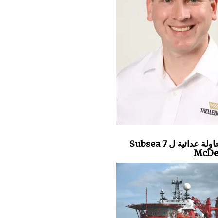
Subsea 7 تقدم محاولة عدائية ل
McDe