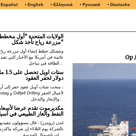
 Español
• English
• Ελληνικά
• Русский
• Deutsche
الولايات المتحدة "أول مخطط
مزرعة رياح تأخذ شكل"
وتتشكل خطط إنشاء أول مزرعة رياح
Op 
عائمة في أمريكا مع الأخبار التي تفيد 
الطاقة في ساحل…
ستات اويل تحص
دولار لحفر العقود
منحت شتات أويل عقود حفر إلى آرتش
KCA Deutag و lling
والإنجاز والتدخل…
مكديرموت تقدم عرضا لأسعار
النفط والغاز الطبيعي في آسيا
لندن (رويترز) - قال مسؤولون تنفيذيو
بالشركة يوم الثلاثاء إن شركة ماكدر
انترناشيونال للهندسة…