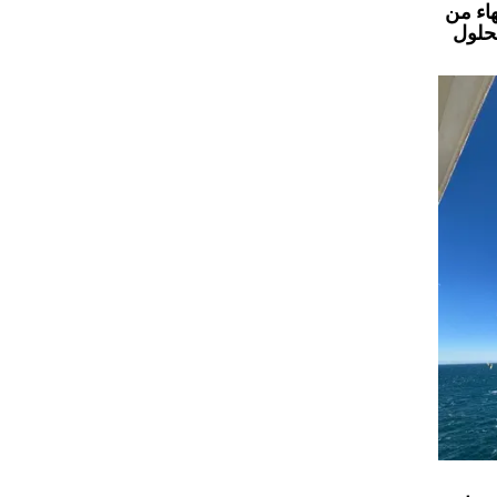
اء من
بحلول