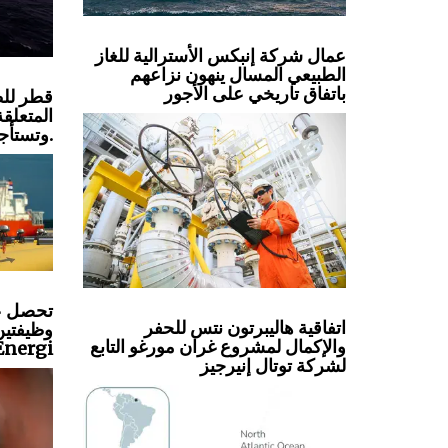
عمال شركة إنبكس الأسترالية للغاز
الطبيعي المسال ينهون نزاعهم
باتفاق تاريخي على الأجور
قطر للطا
المتعلقة
وتستأجر ناقلات نفط.
اتفاقية هاليبرتون نتس للحفر
وظيفتين 
والإكمال لمشروع غران مورغو التابع
Energi
لشركة توتال إنيرجيز