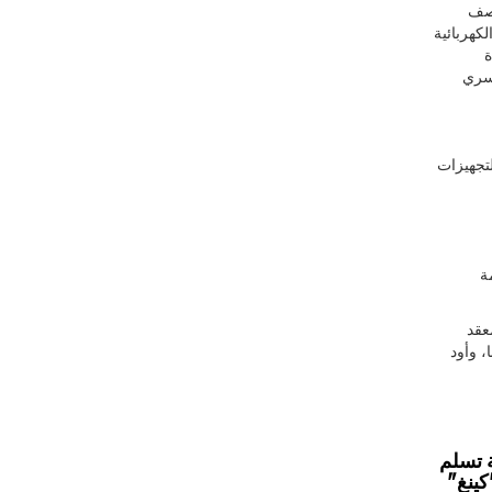
نتصف
لكهربائية
ادة
لسري
لتجهيزات
ة
عقد
ينا، وأود
 تسلم
كينغ"