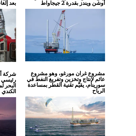
أوشن ويندز بقدرة 2 جيجاواط
بعد إلغا
مشروع غران مورغو، وهو مشروع
شركة أو
عائم لإنتاج وتخزين وتفريغ النفط في
رئيسي 
سورينام، يقيّم تقنية القطر بمساعدة
البحر ل
الرياح
الكندي