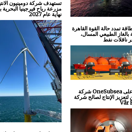
تستهدف شركة دومينيون الانته
مزرعة رياح فيرجينيا البحرية 
نهاية عام 2027
قة تمدد حالة القوة القاهرة
 بالغاز الطبيعي المسال،
شركة OneSubsea تحصل على
لتعزيز الإنتاج لصالح شركة
Vår 