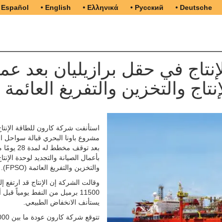
 Español
• English
• Ελληνικά
• Русский
• Deutsche
نتاج في حقل برازيليان بعد عمل
استأنفت شركة كارون للطاقة الإنتا
مشروع باونا البحري قبالة سواحل ال
بعد توقف مخطط له لم
بأعمال الصيانة والتجديد لوحدة الإنتا
والتخزين والتفريغ العائمة (FPSO).
وقالت الشركة إن الإنتاج قد ارتفع إ
11500 برميل من النفط يومياً قبل 
يستأنف الانخفاض الطبيعي.