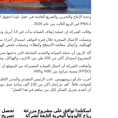
وحدة الإنتاج والتخزين والتفريغ العائمة في حقل باونا (حقوق 
PRA-2 في الربع الثالث من عام 2026.
وقالت الشركة إن عملية إيقاف الصيانة بدأت في 14 أبريل وتم الانتهاء منها في الموعد المحدد ومن المتوقع أن تبقى ضمن الميزانية.
وشملت الأعمال المنجزة خلال فترة التوقف استبدال أجزاء من ا
الهيكلية، وأعمال معالجة الأسطح والطلاء، وعمليات فحص الهيكل تح
أكد كارون أن حملة الصيانة والتجديد الشاملة التي تدعمها 
المشروع استبدال أكثر من 100 طن من الأنابيب والهياكل، وطلاء حوالي 20 ألف متر مربع من البنية التحتية.
وأضافت الشركة أن أعمال الصيانة المشتركة من المتوقع أن تح
(FPSO) بنسبة تتراوح بين 90% و95%.
أعرب ماركو برومهويس، نائب الرئيس التنفيذي والمدير الإقليمي
للصيانة، قائلاً: "لقد تم إنج
أن أتقدم بجزيل الشكر لكل من ساهم في هذا العمل".
اسكتلندا توافق على مشروع مزرعة
رياح كاليدونيا البحرية التابعة لشركة
تصريح لل