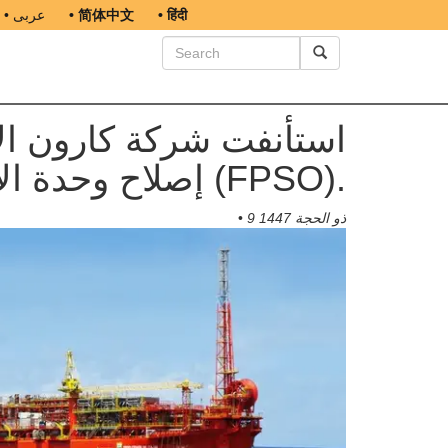
• हिंदी
• 简体中文
• عربى
استأنفت شركة كارون الإ
إصلاح وحدة الإنتاج والتخزين والتفريغ العائمة (FPSO).
9 ذو الحجة 1447
•