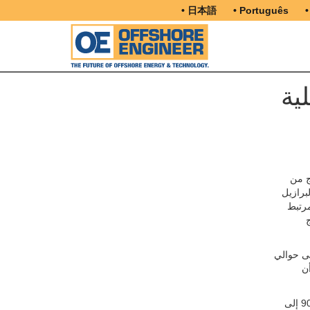
• 日本語
• Português
•
ية
ج من
برازيل
دة 28 يومًا مرتبط
ج
لى حوالي
أن
تتوقع شركة كارون عودة ما بين 9000 إلى