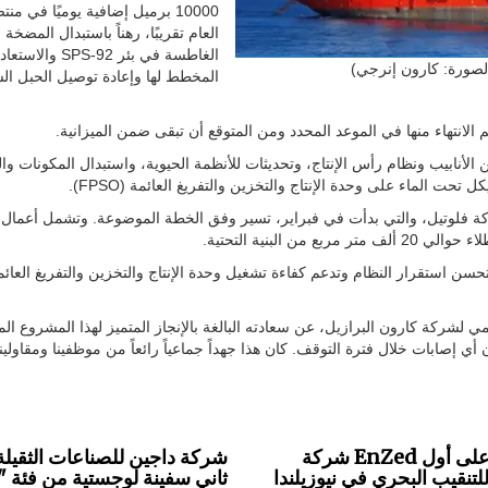
10000 برميل إضافية يوميًا في م
العام تقريبًا، رهناً باستبدال المضخة ا
الغاطسة في بئر SPS-92 والاستع
الصورة: كارون إنرجي)
المخطط لها وإعادة توصيل الحبل ا
لأنابيب ونظام رأس الإنتاج، وتحديثات للأنظمة الحيوية، واستبدال المكونات وا
ت الماء على وحدة الإنتاج والتخزين والتفريغ العائمة (FPSO).
شركة فلوتيل، والتي بدأت في فبراير، تسير وفق الخطة الموضوعة. وتشمل أعمال
سن استقرار النظام وتدعم كفاءة تشغيل وحدة الإنتاج والتخزين والتفريغ العائم
 لشركة كارون البرازيل، عن سعادته البالغة بالإنجاز المتميز لهذا المشروع الم
از أكثر من 130 ألف ساعة عمل دون أي إصابات خلال فترة التوقف. كان هذا جهداً جماعياً رائعاً من موظفينا ومقاول
شركة EnZed تحصل على أول
شركة داجين للصناعات الثقيلة
تنقيب البحري في نيوزيلندا
ثاني سفينة لوجستية من فئة "